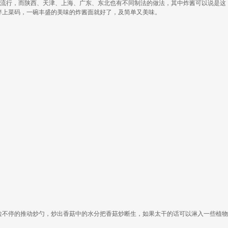
分流行，而陕西、天津、上海、广东、东北也有不同制法的做法，其中炸酱可以说是这
拌上菜码，一碗丰盛的美味的炸酱面就好了，及简单又美味。
粒不停的推动炒勺，炒出香菇中的水分把香菇炒断生，如果太干的话可以淋入一些植物