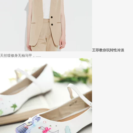
在买衣服的时候，我们会喜欢物美价廉的衣服，平常往往一件两三百的衣服，都觉得太.