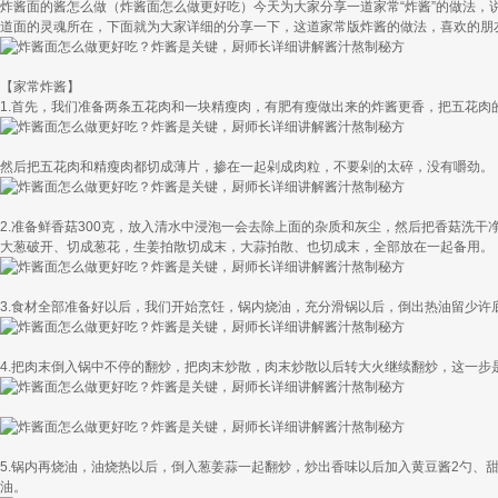
炸酱面的酱怎么做（炸酱面怎么做更好吃）今天为大家分享一道家常“炸酱”的做法
道面的灵魂所在，下面就为大家详细的分享一下，这道家常版炸酱的做法，喜欢的朋
【家常炸酱】
1.首先，我们准备两条五花肉和一块精瘦肉，有肥有瘦做出来的炸酱更香，把五花肉
然后把五花肉和精瘦肉都切成薄片，掺在一起剁成肉粒，不要剁的太碎，没有嚼劲。
2.准备鲜香菇300克，放入清水中浸泡一会去除上面的杂质和灰尘，然后把香菇洗
大葱破开、切成葱花，生姜拍散切成末，大蒜拍散、也切成末，全部放在一起备用。
3.食材全部准备好以后，我们开始烹饪，锅内烧油，充分滑锅以后，倒出热油留少
4.把肉末倒入锅中不停的翻炒，把肉末炒散，肉末炒散以后转大火继续翻炒，这一
5.锅内再烧油，油烧热以后，倒入葱姜蒜一起翻炒，炒出香味以后加入黄豆酱2勺、
油。