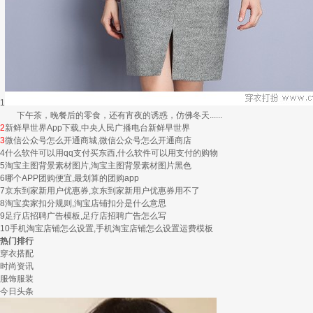
1
下午茶，晚餐后的零食，还有宵夜的诱惑，仿佛冬天......
2
新鲜早世界App下载,中央人民广播电台新鲜早世界
3
微信公众号怎么开通商城,微信公众号怎么开通商店
4
什么软件可以用qq支付买东西,什么软件可以用支付的购物
5
淘宝主图背景素材图片,淘宝主图背景素材图片黑色
6
哪个APP团购便宜,最划算的团购app
7
京东到家新用户优惠券,京东到家新用户优惠券用不了
8
淘宝卖家扣分规则,淘宝店铺扣分是什么意思
9
足疗店招聘广告模板,足疗店招聘广告怎么写
10
手机淘宝店铺怎么设置,手机淘宝店铺怎么设置运费模板
热门排行
穿衣搭配
时尚资讯
服饰服装
今日头条