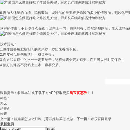
6.再加入适量的白糖、鸡粉调味，调味品的量要根据炸酱的多少酌情添加，翻炒化
熬好的炸酱，不管吃什么面都可以来上一勺，特别的香，自然冷却以后，放入冰箱保
技术要点：
1.做炸酱要用肥瘦相间的肉来炒，炒出来香而不腻；
2.肉皮可以用来煸猪油，成菜更香；
3.肉末和香菇中的水分一定要熬干，这样炸酱会更加鲜美，而且可以长时间保存；
4.熬好的炸酱不要粘上生水，容易变质。
温馨提示：收藏本站或下载下方APP获取更多
淘宝优惠券
！！
标签：
怎么
炸酱面
炸酱
上一篇：
娃娃菜怎么做好吃（蒜蓉娃娃菜怎么做）
下一篇：
米乐官网登录
最新宝贝