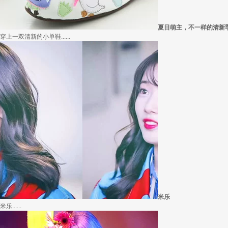
外套脱掉也要
冬季绚烂，少不了羽绒服、毛呢大衣的色彩比拼，有它们在，冬天自然出彩不少，但若.