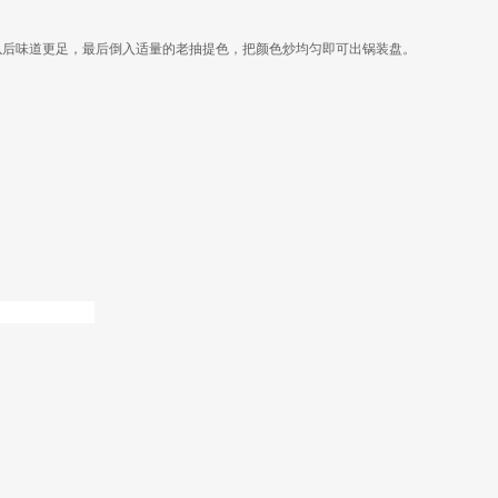
以后味道更足，最后倒入适量的老抽提色，把颜色炒均匀即可出锅装盘。