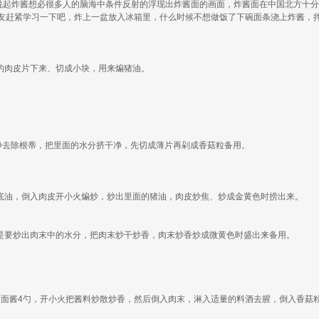
，说起炸酱想必很多人的脑海中条件反射的浮现出炸酱面的画面，炸酱面在中国北方十
友赶紧学习一下吧，炸上一盆放入冰箱里，什么时候不想做饭了下碗面条浇上炸酱，
的肉皮片下来、切成小块，用来煸猪油。
干净去除根蒂，把里面的水分挤干净，先切成薄片再剁成香菇粒备用。
许底油，倒入肉皮开小火煸炒，炒出里面的猪油，肉皮炒焦、炒成金黄色时捞出来。
步是要炒出肉末中的水分，把肉末炒干炒香，肉末炒香炒成微黄色时盛出来备用。
甜面酱4勺，开小火把酱料炒散炒香，然后倒入肉末，淋入适量的料酒去腥，倒入香菇