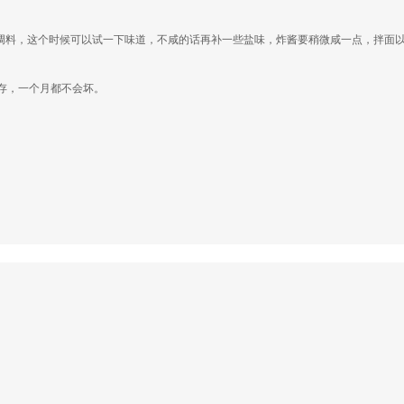
开调料，这个时候可以试一下味道，不咸的话再补一些盐味，炸酱要稍微咸一点，拌面
存，一个月都不会坏。