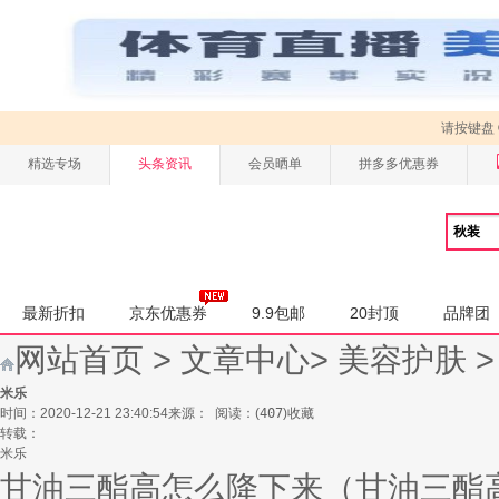
请按键盘
精选专场
头条资讯
会员晒单
拼多多优惠券
最新折扣
京东优惠券
9.9包邮
20封顶
品牌团
网站首页
>
文章中心
>
美容护肤
米乐
时间：2020-12-21 23:40:54
来源：
阅读：
(
407
)
收藏
转载：
米乐
甘油三酯高怎么降下来（甘油三酯