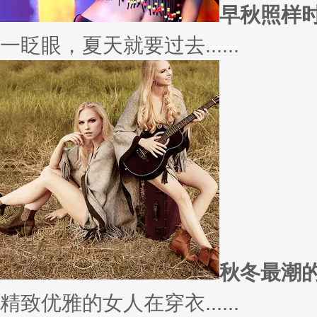
愿你
因为经常迁就他人，所以不断委
实......