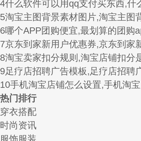
4
什么软件可以用qq支付买东西,
5
淘宝主图背景素材图片,淘宝主图
6
哪个APP团购便宜,最划算的团购a
7
京东到家新用户优惠券,京东到家
8
淘宝卖家扣分规则,淘宝店铺扣分
9
足疗店招聘广告模板,足疗店招聘
10
手机淘宝店铺怎么设置,手机淘
热门排行
穿衣搭配
时尚资讯
服饰服装