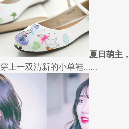
外套
冬季绚烂，少不了羽绒服、毛呢
若......