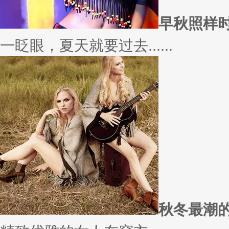
愿你
因为经常迁就他人，所以不断委
实......