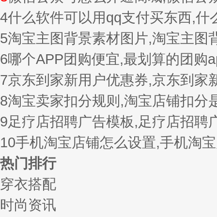
4
什么软件可以用qq支付买东西,
5
淘宝主图背景素材图片,淘宝主图
6
哪个APP团购便宜,最划算的团购a
7
京东到家新用户优惠券,京东到家
8
淘宝卖家扣分规则,淘宝店铺扣分
9
足疗店招聘广告模板,足疗店招聘
10
手机淘宝店铺怎么设置,手机淘
热门排行
穿衣搭配
时尚资讯