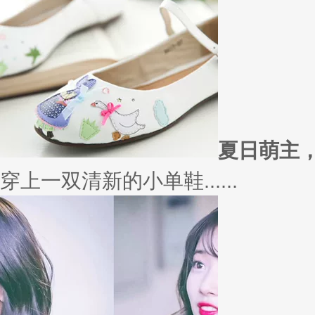
外套
冬季绚烂，少不了羽绒服、毛呢