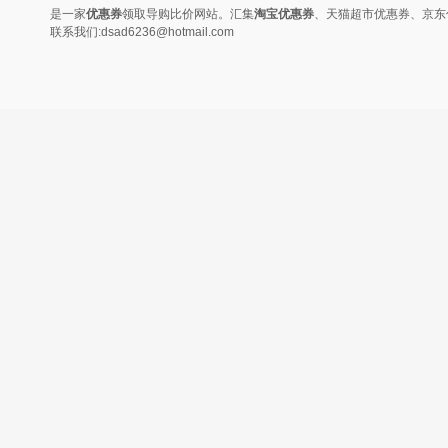
是一家
优惠券
领取导购比价网站。汇集
淘宝优惠券
、天猫超市优惠券、京东
联系我们:dsad6236@hotmail.com