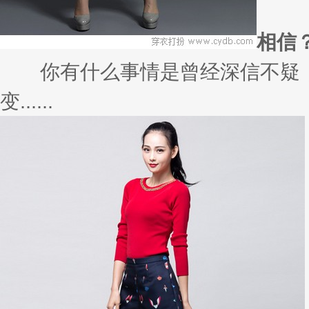
宝......