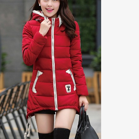
是一家
优惠券
领取导购比价网站。汇集
淘宝优惠券
、天猫超市优惠券、京东
联系我们:dsad6236@hotmail.com