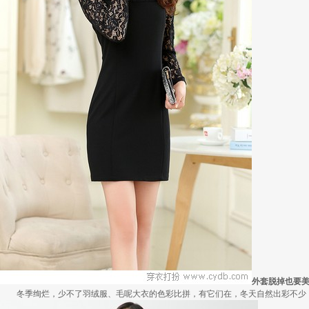
外套脱掉也要
冬季绚烂，少不了羽绒服、毛呢大衣的色彩比拼，有它们在，冬天自然出彩不少，但若.