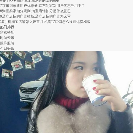
6
哪个APP团购便宜,最划算的团购app
7
京东到家新用户优惠券,京东到家新用户优惠券用不了
8
淘宝卖家扣分规则,淘宝店铺扣分是什么意思
9
足疗店招聘广告模板,足疗店招聘广告怎么写
10
手机淘宝店铺怎么设置,手机淘宝店铺怎么设置运费模板
热门排行
穿衣搭配
时尚资讯
服饰服装
今日头条