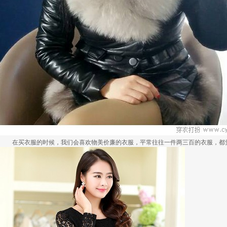
在买衣服的时候，我们会喜欢物美价廉的衣服，平常往往一件两三百的衣服，都觉得太.