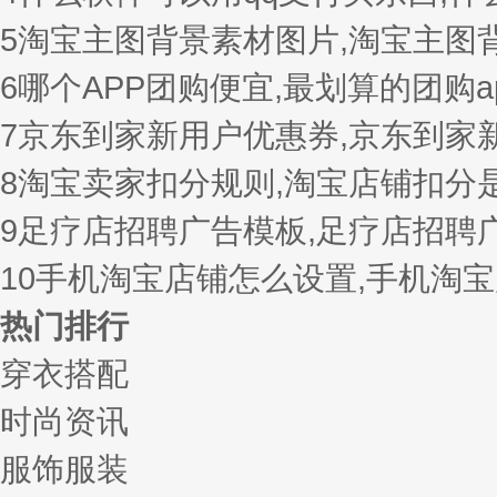
5
淘宝主图背景素材图片,淘宝主图
6
哪个APP团购便宜,最划算的团购a
7
京东到家新用户优惠券,京东到家
8
淘宝卖家扣分规则,淘宝店铺扣分
9
足疗店招聘广告模板,足疗店招聘
10
手机淘宝店铺怎么设置,手机淘
热门排行
穿衣搭配
时尚资讯
服饰服装