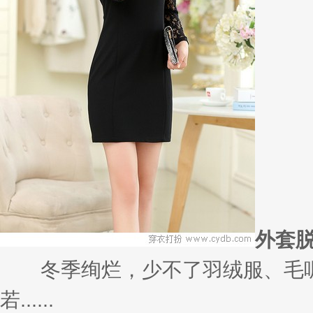
外套
冬季绚烂，少不了羽绒服、毛呢
若......