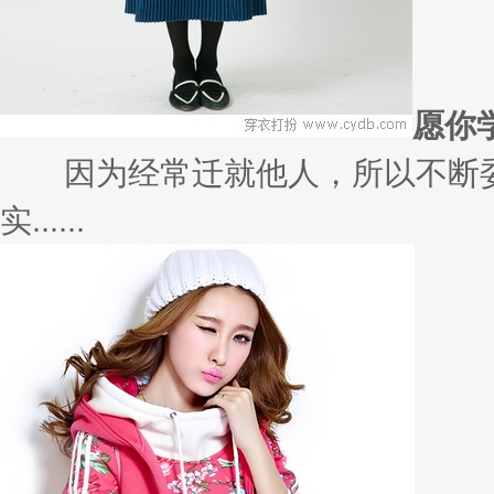
愿你
因为经常迁就他人，所以不断委
实......