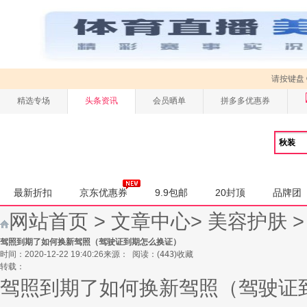
请按键盘
精选专场
头条资讯
会员晒单
拼多多优惠券
最新折扣
京东优惠券
9.9包邮
20封顶
品牌团
网站首页
>
文章中心
>
美容护肤
驾照到期了如何换新驾照（驾驶证到期怎么换证）
时间：2020-12-22 19:40:26
来源：
阅读：
(
443
)
收藏
转载：
驾照到期了如何换新驾照（驾驶证