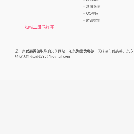
新浪微博
QQ空间
腾讯微博
扫描二维码打开
是一家
优惠券
领取导购比价网站。汇集
淘宝优惠券
、天猫超市优惠券、京东
联系我们:dsad6236@hotmail.com