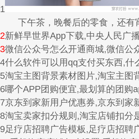
1
下午茶，晚餐后的零食，还有宵夜的
2
新鲜早世界App下载,中央人民广
3
微信公众号怎么开通商城,微信公
4
什么软件可以用qq支付买东西,
5
淘宝主图背景素材图片,淘宝主图
6
哪个APP团购便宜,最划算的团购a
7
京东到家新用户优惠券,京东到家
8
淘宝卖家扣分规则,淘宝店铺扣分
9
足疗店招聘广告模板,足疗店招聘