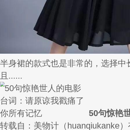
半身裙的款式也是非常的，选择中
且......
50句惊艳
转载自：美物计（huanqiukank