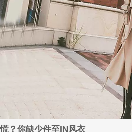
慌？你缺少件至IN风衣