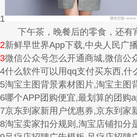
1
下午茶，晚餐后的零食，还有宵夜的
2
新鲜早世界App下载,中央人民广
3
微信公众号怎么开通商城,微信公
4
什么软件可以用qq支付买东西,
5
淘宝主图背景素材图片,淘宝主图
6
哪个APP团购便宜,最划算的团购a
7
京东到家新用户优惠券,京东到家
8
淘宝卖家扣分规则,淘宝店铺扣分
9
足疗店招聘广告模板,足疗店招聘