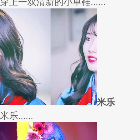
外套
冬季绚烂，少不了羽绒服、毛呢
若......