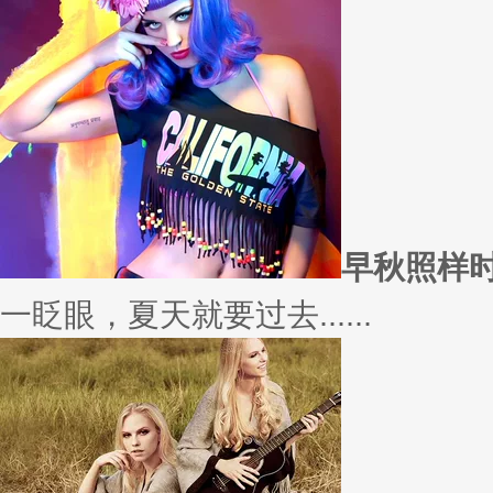
愿你
因为经常迁就他人，所以不断委
实......