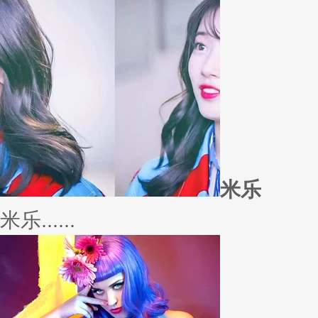
外套
冬季绚烂，少不了羽绒服、毛呢
若......