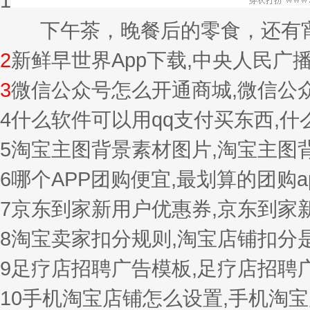
1
下午茶，晚餐后的零食，还有宵夜的
2
新鲜早世界App下载,中央人民广
3
微信公众号怎么开通商城,微信公
4
什么软件可以用qq支付买东西,
5
淘宝主图背景素材图片,淘宝主图
6
哪个APP团购便宜,最划算的团购a
7
京东到家新用户优惠券,京东到家
8
淘宝卖家扣分规则,淘宝店铺扣分
9
足疗店招聘广告模板,足疗店招聘
10
手机淘宝店铺怎么设置,手机淘