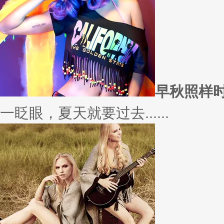
愿你
因为经常迁就他人，所以不断委
实......