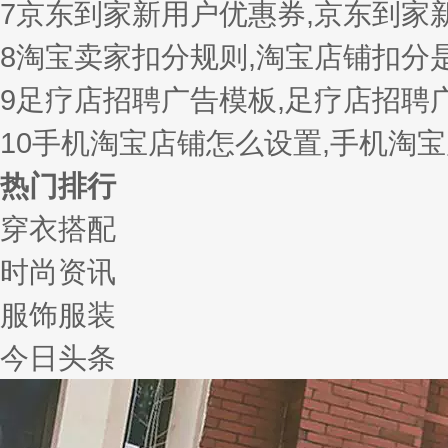
7
京东到家新用户优惠券,京东到家
8
淘宝卖家扣分规则,淘宝店铺扣分
9
足疗店招聘广告模板,足疗店招聘
10
手机淘宝店铺怎么设置,手机淘
热门排行
穿衣搭配
时尚资讯
服饰服装
今日头条