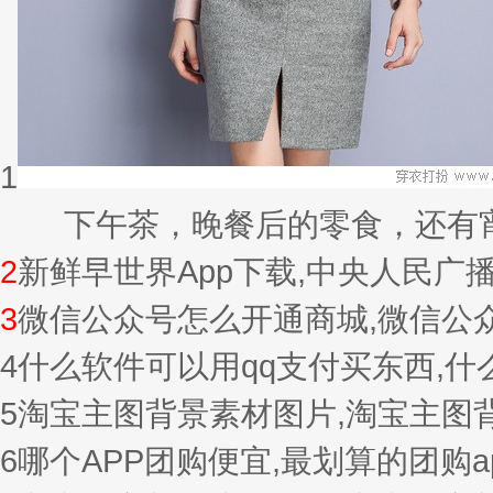
1
下午茶，晚餐后的零食，还有宵夜的
2
新鲜早世界App下载,中央人民广
3
微信公众号怎么开通商城,微信公
4
什么软件可以用qq支付买东西,
5
淘宝主图背景素材图片,淘宝主图
6
哪个APP团购便宜,最划算的团购a