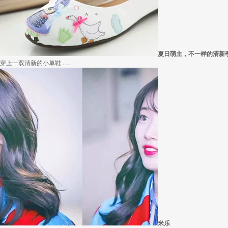
外套脱掉也要
冬季绚烂，少不了羽绒服、毛呢大衣的色彩比拼，有它们在，冬天自然出彩不少，但若.