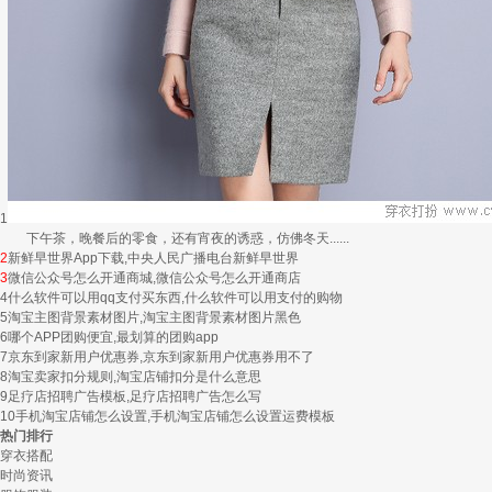
1
下午茶，晚餐后的零食，还有宵夜的诱惑，仿佛冬天......
2
新鲜早世界App下载,中央人民广播电台新鲜早世界
3
微信公众号怎么开通商城,微信公众号怎么开通商店
4
什么软件可以用qq支付买东西,什么软件可以用支付的购物
5
淘宝主图背景素材图片,淘宝主图背景素材图片黑色
6
哪个APP团购便宜,最划算的团购app
7
京东到家新用户优惠券,京东到家新用户优惠券用不了
8
淘宝卖家扣分规则,淘宝店铺扣分是什么意思
9
足疗店招聘广告模板,足疗店招聘广告怎么写
10
手机淘宝店铺怎么设置,手机淘宝店铺怎么设置运费模板
热门排行
穿衣搭配
时尚资讯