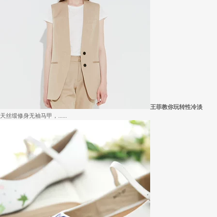
在买衣服的时候，我们会喜欢物美价廉的衣服，平常往往一件两三百的衣服，都觉得太.