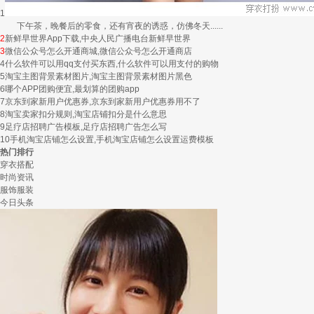
1
下午茶，晚餐后的零食，还有宵夜的诱惑，仿佛冬天......
2
新鲜早世界App下载,中央人民广播电台新鲜早世界
3
微信公众号怎么开通商城,微信公众号怎么开通商店
4
什么软件可以用qq支付买东西,什么软件可以用支付的购物
5
淘宝主图背景素材图片,淘宝主图背景素材图片黑色
6
哪个APP团购便宜,最划算的团购app
7
京东到家新用户优惠券,京东到家新用户优惠券用不了
8
淘宝卖家扣分规则,淘宝店铺扣分是什么意思
9
足疗店招聘广告模板,足疗店招聘广告怎么写
10
手机淘宝店铺怎么设置,手机淘宝店铺怎么设置运费模板
热门排行
穿衣搭配
时尚资讯
服饰服装
今日头条