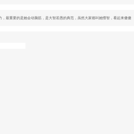
感知力，最重要的是她会动脑筋，是大智若愚的典范，虽然大家都叫她懵智，看起来傻傻