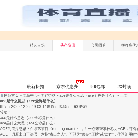
精选专场
头条资讯
会员晒单
拼多多优
最新折扣
京东优惠券
9.9包邮
20封顶
网站首页
>
文章中心
>
美容护肤
>
ace是什么意思（ace全称是什么）
> 正文
ace是什么意思（ace全称是什么）
时间：2020-12-25 19:03:44
来源：
阅读：
(
163
)
收藏
转载：
ace是什么意思（ace全称是什么）
ace是什么意思（ace全称是什么）
ACE到底是意思？在综艺节目《running man》中，红一点宋智孝被称为ACE
ACE一词原出自于法语，意指“杰出之人”。可译为“顶尖”“王牌”或“杰作”，作词组用