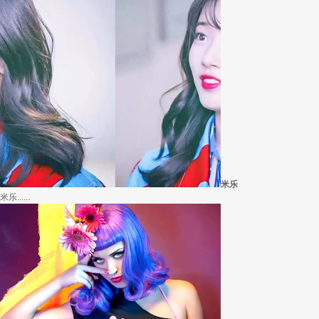
外套脱掉也要
冬季绚烂，少不了羽绒服、毛呢大衣的色彩比拼，有它们在，冬天自然出彩不少，但若.