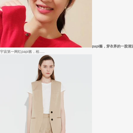
在买衣服的时候，我们会喜欢物美价廉的衣服，平常往往一件两三百的衣服，都觉得太.