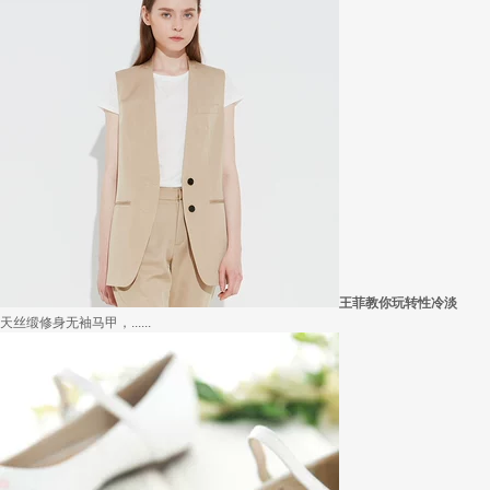
王菲教你玩转性冷淡
天丝缎修身无袖马甲，......