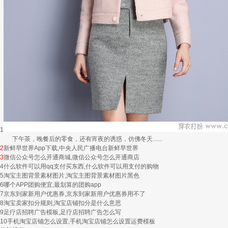
1
下午茶，晚餐后的零食，还有宵夜的诱惑，仿佛冬天......
2
新鲜早世界App下载,中央人民广播电台新鲜早世界
3
微信公众号怎么开通商城,微信公众号怎么开通商店
4
什么软件可以用qq支付买东西,什么软件可以用支付的购物
5
淘宝主图背景素材图片,淘宝主图背景素材图片黑色
6
哪个APP团购便宜,最划算的团购app
7
京东到家新用户优惠券,京东到家新用户优惠券用不了
8
淘宝卖家扣分规则,淘宝店铺扣分是什么意思
9
足疗店招聘广告模板,足疗店招聘广告怎么写
10
手机淘宝店铺怎么设置,手机淘宝店铺怎么设置运费模板