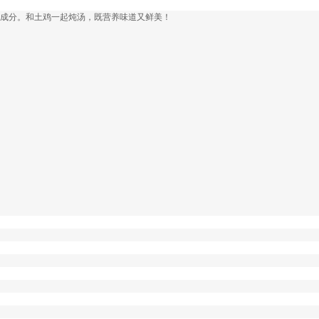
等成分。和土鸡一起炖汤，既营养味道又鲜美！