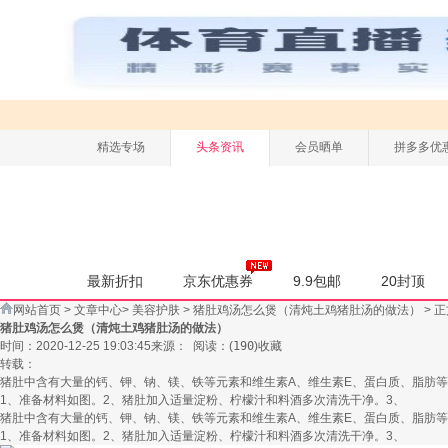
精选专场
头条资讯
会员晒单
拼多多优
最新折扣
京东优惠券
9.9包邮
20封顶
网站首页
>
文章中心
>
美容护肤
>
猪肚鸡汤怎么煲（清炖土鸡猪肚汤的做法）
> 
猪肚鸡汤怎么煲（清炖土鸡猪肚汤的做法）
时间：2020-12-25 19:03:45
来源：
阅读：
(
190
)
收藏
转载：
猪肚中含有大量的钙、钾、钠、镁、铁等元素和维生素A、维生素E、蛋白质、脂肪等
1、准备材料如图。2、猪肚加入适量淀粉、柠檬汁和料酒多次清洗干净。3、
猪肚中含有大量的钙、钾、钠、镁、铁等元素和维生素A、维生素E、蛋白质、脂肪等
1、准备材料如图。2、猪肚加入适量淀粉、柠檬汁和料酒多次清洗干净。3、