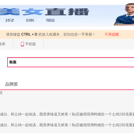
请按键盘
CTRL + D
把放入收藏夹，折扣信息一手掌握！
不再提醒
惠券
手机版
品牌团
正文
成分。和土鸡一起炖汤，既营养味道又鲜美！By莎娅琪琪用料猪肚一个土鸡150克香
成分。和土鸡一起炖汤，既营养味道又鲜美！By莎娅琪琪用料猪肚一个土鸡150克香