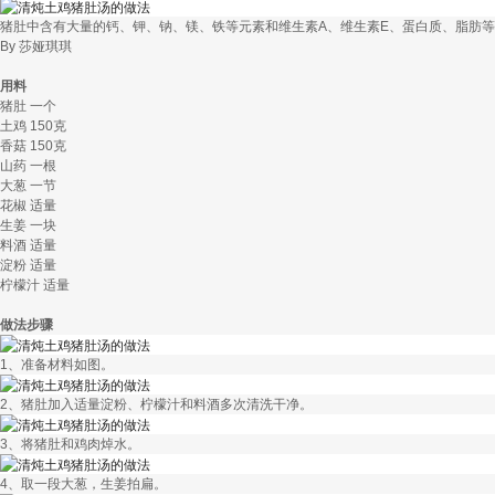
猪肚中含有大量的钙、钾、钠、镁、铁等元素和维生素A、维生素E、蛋白质、脂肪
By 莎娅琪琪
用料
猪肚 一个
土鸡 150克
香菇 150克
山药 一根
大葱 一节
花椒 适量
生姜 一块
料酒 适量
淀粉 适量
柠檬汁 适量
做法步骤
1、准备材料如图。
2、猪肚加入适量淀粉、柠檬汁和料酒多次清洗干净。
3、将猪肚和鸡肉焯水。
4、取一段大葱，生姜拍扁。