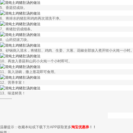
5、香菇切成块。
6、将焯水的猪肚和鸡肉再次清洗干净。
7、将猪肚切成细条。
8、山药切滚刀块。
9、砂锅倒入清水，将猪肚、鸡肉、生姜、大葱、花椒全部放入煮开转小火炖一小时
10、再放入香菇和山药小火炖一个小时即可。
11、装入汤碗，撒上葱花即可食用。
12、营养丰富！
13、味道鲜美！
----------
温馨提示：收藏本站或下载下方APP获取更多
淘宝优惠券
！！
标签：