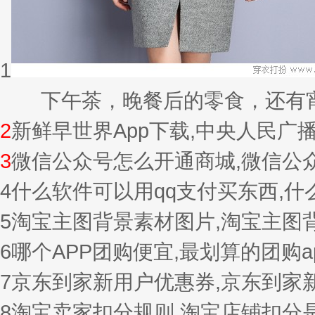
1
下午茶，晚餐后的零食，还有宵夜的
2
新鲜早世界App下载,中央人民广
3
微信公众号怎么开通商城,微信公
4
什么软件可以用qq支付买东西,
5
淘宝主图背景素材图片,淘宝主图
6
哪个APP团购便宜,最划算的团购a
7
京东到家新用户优惠券,京东到家
8
淘宝卖家扣分规则,淘宝店铺扣分