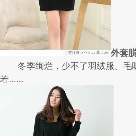
外套
冬季绚烂，少不了羽绒服、毛呢
若......