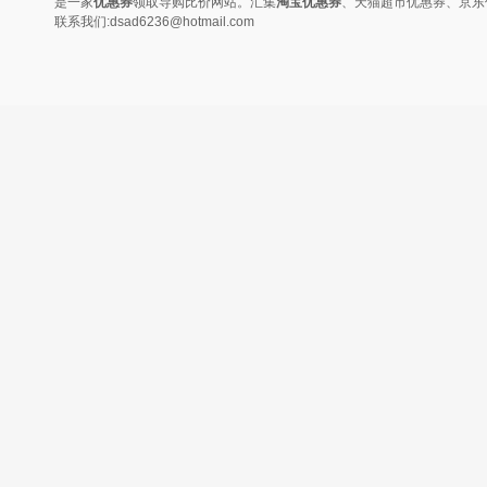
是一家
优惠券
领取导购比价网站。汇集
淘宝优惠券
、天猫超市优惠券、京东
联系我们:dsad6236@hotmail.com