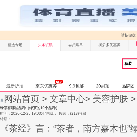
请按键盘
精选专场
头条资讯
会员晒单
拼多多优惠券
最新折扣
京东优惠券
9.9包邮
20封顶
品牌团
网站首页
>
文章中心
>
美容护肤
绿茶有哪些品种（绿茶的10个品种）
时间：2020-12-25 19:03:47
来源：
阅读：
(
218
)
收藏
转载：
《茶经》言：“茶者，南方嘉木也