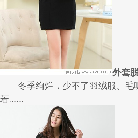
外套
冬季绚烂，少不了羽绒服、毛呢
若......