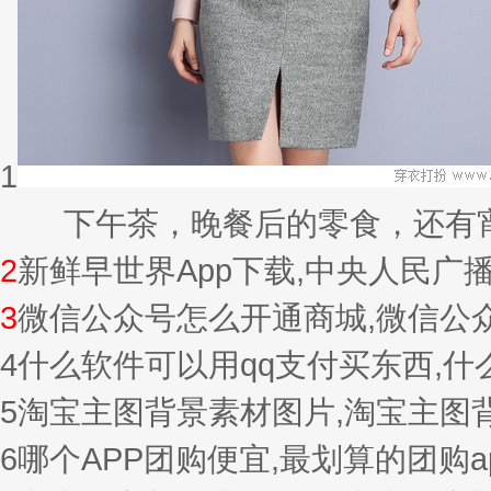
1
下午茶，晚餐后的零食，还有宵夜的
2
新鲜早世界App下载,中央人民广
3
微信公众号怎么开通商城,微信公
4
什么软件可以用qq支付买东西,
5
淘宝主图背景素材图片,淘宝主图
6
哪个APP团购便宜,最划算的团购a