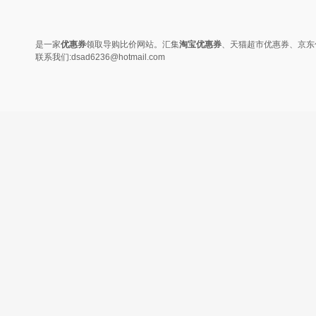
是一家
优惠券
领取导购比价网站。汇集
淘宝优惠券
、天猫超市优惠券、京东
联系我们:dsad6236@hotmail.com