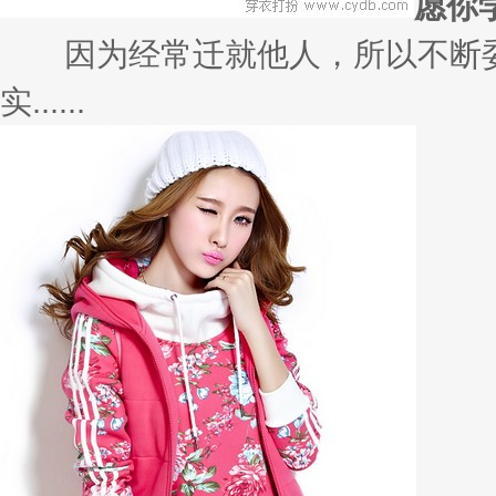
愿你
因为经常迁就他人，所以不断委
实......