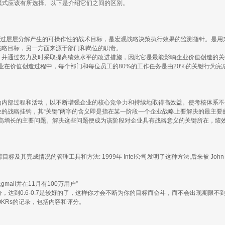
理模式应该有所选择。以下是介绍它们之间的区别。
业宏观战略目标决策经过层层分解产生的可操作性的战术目标，是宏观战略决策执行效果的监测
战略目标，另一方面来源于部门和岗位的职责。
去，并通过努力及时采取提高绩效水平的改进措施，因此它是最能影响企业价值创造的
业在价值创造过程中，每个部门和每位员工的80%的工作任务是由20%的关键行为
化为内部过程和活动，以不断增强企业的核心竞争力和持续地取得高效益。使考核体系
业的战略挂钩，其“关键”两字的含义即是指在某一阶段一个企业战略上要解决的最主
高增长的主要问题。解决这些问题便成为该阶段对企业具有战略意义的关键所在，绩
踪目标及其完成情况的管理工具和方法: 1999年 Intel公司发明了这种方法,后来被 John Doe
mail并在11月有100万用户”
，达到0.6-0.7是较好的了，这样你才会不断为你的目标而奋斗，而不会出现期限不
OKRs的记录，包括内容和评分。