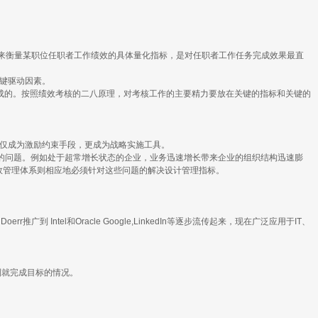
指针。是用来衡量某职位任职者工作绩效的具体量化指标，是对任职者工作任务完成效果最直
关键驱动因素。
完成的。按照绩效考核的二八原理，对考核工作的主要精力要放在关键的指标和关键的
不仅成为激励约束手段，更成为战略实施工具。
要的问题。例如处于超常增长状态的企业，业务迅速增长带来企业的组织结构迅速膨
效管理体系则相应地必须针对这些问题的解决设计管理指标。
rr推广到 Intel和Oracle Google,LinkedIn等逐步流传起来，现在广泛应用于IT、
到就完成目标的情况。