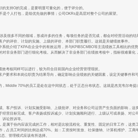
很好的支持O的完成，是要明显可量化的，便于评分的。
Rs不是个人打包，是组优先做的事情；公司OKRs是高层对整个公司的展望。
营、管理活动中，会涉及很多不同的领域，形成许多的任务，每项任务的是否完成，都会对经营
客户的评价、计划的实施、上级的评价、本部门职责履行。这就是关键绩效事件。
系统介绍了KPA在企业中的有效运用，并与KPIBSCMBO等主流绩效工具相比的
的对非业务部门进行细化考核。从而解决了非业务部门在绩效考核中，指标很难量化
标绩效考核同样可以进行，较为符合目前国内企业经营管理现状。
、客户要求和本岗位职责为结果导向，确定影响企业绩效的关键因素，设定关键事件和
表现差的，Middle 70%的员工是处在这中间状态，处于正态分布状态。这就是杰克韦
成、客户投诉、计划实施受影响、上级批评、对业务和公司运营产生负面的影响，这
于经营目标完成、客户表扬或投诉减少、计划实施顺利进行、上级认可或表扬、对公
、诉讼胜诉等。
，是属于份内应该完成的工作，相对是比较流程化、重复性、固定的日常工作，这类
作，占员工时间的比例达成70%。如：工资按时发放、社保缴纳、计算机维护、工商
务状态、管理模式应该有所选择。