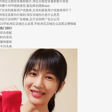
5
淘宝主图背景素材图片,淘宝主图背景素材图片黑色
6
哪个APP团购便宜,最划算的团购app
7
京东到家新用户优惠券,京东到家新用户优惠券用不了
8
淘宝卖家扣分规则,淘宝店铺扣分是什么意思
9
足疗店招聘广告模板,足疗店招聘广告怎么写
10
手机淘宝店铺怎么设置,手机淘宝店铺怎么设置运费模板
热门排行
穿衣搭配
时尚资讯
服饰服装
今日头条