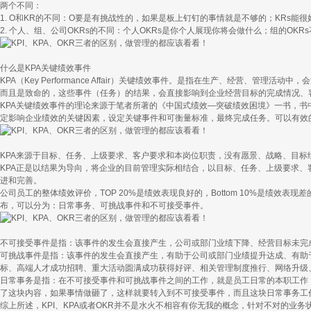
两个不同：
1. O和KR的不同：O要是有挑战性的，如果是板上钉钉的事情就是不够的；KRs能
2. 个人、组、公司OKRs的不同：个人OKRs是你个人展现你将会做什么；组的OK
什么是KPA关键绩效事件
KPA（Key Performance Affair）关键绩效事件。是指在生产、经
而且是致命的，这些事件（任务）的结果，会直接影响到企业经营目标的完成情况、
KPA关键绩效事件的理论来源于笔者所著的《中国式绩效—突破绩效困境》一书，书中
定影响企业绩效的关键因素，设定关键事件和可衡量标准，最终完成任务。可以有效
KPA来源于目标、任务、上级要求、客户要求和本岗位职责，没有愿景、战略、目
KPA正是以结果为导向，将企业的目前管理实际相结合，以目标、任务、上级要求
进和完善。
公司员工的整体绩效评价，TOP 20%是绩效表现良好的，Bottom 10%是绩效
布，可以分为：日常事务、可挑战事件和不可接受事件。
不可接受事件是指：该事件的发生会直接产生，公司或部门业绩下降、经营目标未完
可挑战事件是指：该事件的发生会直接产生，有助于公司或部门业绩提升达成、有助
标、高端人才成功招聘、重大活动圆满成功获得好评、相关管理制度推行、网络升级
日常事务是指：在不可接受事件和可挑战事件之间的工作，就是员工日常的本职工作
了这块内容，如果事情做砸了，这样就要转入到不可接受事件，而且这块日常事务工
综上所述，KPI、KPA或者OKR并不是水火不相容有你无我的概念，针对不对的业