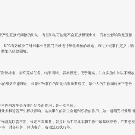
活动的结果产生直接或间接的影响，有些影响可能是不会直接显现出来，而有些影响则是直接
优势。KPA有效解决了针对非业务部门很难进行量化考核的难题，通过关键事件定义，确
，而陷入绩效困境。
可衡量标准，最终完成任务。结果清晰、容易界定，便于落实，并在实施中加以不断改
尔奇提出的绩效正态理论。根据KPA事件的影响结果重要程度，每个人的工作同样按正态分
类事件的发生会直接起到负面作用，是一次事故。
司业务和运营产生积极影响，这类事件的发生会起到积极的作用。如：超额完成业绩指
工作都是职责所定。设定日常事务，就是让员工完成本职工作中最基础部分，不要忽视
年审、财务核算、拜访客户、各项流程执行等。