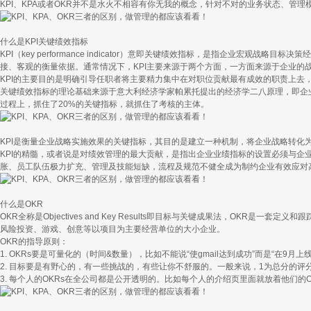
KPI、KPA或者OKR并不是水火不相容有你无我的概念，针对不对的业务状态、管
什么是KPI关键绩效指标
KPI（key performance indicator）意即关键绩效指标，是指企
接、客观的衡量依据。通常情况下，KPI主要来源于两个方面，一方面来源于企业的
KPI的主要目的是明确引导任职者将主要精力集中在对职位贡献最有成效的职责上
关键绩效指标的理论基础来源于意大利经济学家帕累托提出的经济学二八原理，即企
过程上，抓住了20%的关键指标，就抓住了考核的主体。
KPI是衡量企业战略实施效果的关键指标，其目的是建立一种机制，将企业战略转
KPI的精髓，或者说是对绩效管理的最大贡献，是指出企业业绩指标的设置必须与企
胀、员工队伍极力扩充、管理及技能短缺，流程及规范不健全成为制约企业有效应对
什么是OKR
OKR全称是Objectives and Key Results即目标与关键成果法，OKR是一套定义和跟
风险投资、游戏、创意等以项目为主要经营单位的大小企业。
OKR的指导原则：
1. OKRs要是可量化的（时间&数量），比如不能说“使gmail达到成功”而是“在9月上线g
2. 目标要是有野心的，有一些挑战的，有些让你不舒服的。一般来说，1为总分的评分
3. 每个人的OKRs在全公司都是公开透明的。比如每个人的介绍页里面就放着他们的