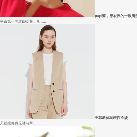
在买衣服的时候，我们会喜欢物美价廉的衣服，平常往往一件两三百的衣服，都觉得太.