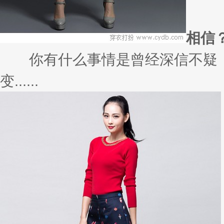
相信
你有什么事情是曾经深信不疑，
变......