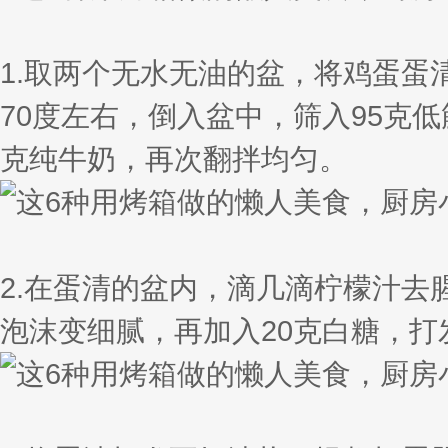
1.取两个无水无油的盆，将鸡蛋蛋
70度左右，倒入盆中，筛入95克
克纯牛奶，再次翻拌均匀。
2.在蛋清的盆内，滴几滴柠檬汁去
泡沫变细腻，再加入20克白糖，打