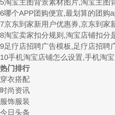
5
淘宝主图背景素材图片,淘宝主图
6
哪个APP团购便宜,最划算的团购a
7
京东到家新用户优惠券,京东到家
8
淘宝卖家扣分规则,淘宝店铺扣分
9
足疗店招聘广告模板,足疗店招聘
10
手机淘宝店铺怎么设置,手机淘
热门排行
穿衣搭配
时尚资讯
服饰服装
今日头条