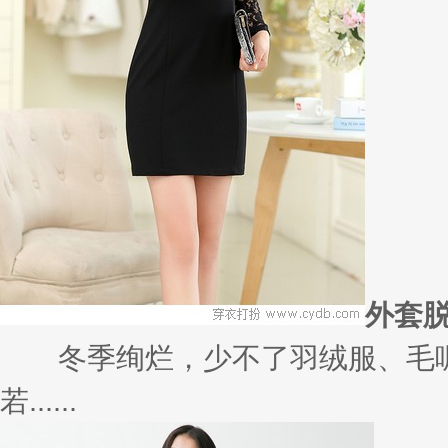
外套
冬季绚烂，少不了羽绒服、毛呢
若......