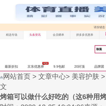
请按键盘
精选专场
头条资讯
会员晒单
拼多多优惠券
最新折扣
京东优惠券
9.9包邮
20封顶
品牌团
网站首页
>
文章中心
>
美容护肤
文
烤箱可以做什么好吃的（这6种用