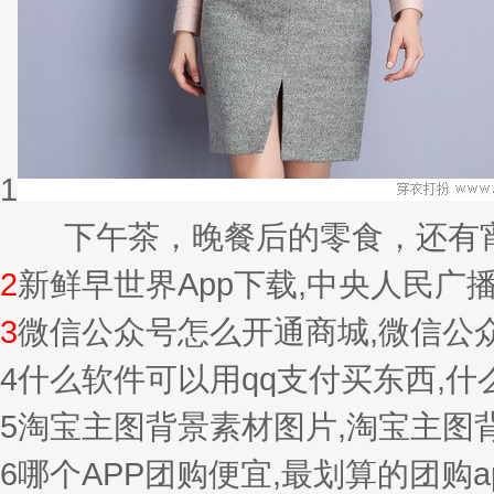
1
下午茶，晚餐后的零食，还有宵夜的
2
新鲜早世界App下载,中央人民广
3
微信公众号怎么开通商城,微信公
4
什么软件可以用qq支付买东西,
5
淘宝主图背景素材图片,淘宝主图
6
哪个APP团购便宜,最划算的团购a