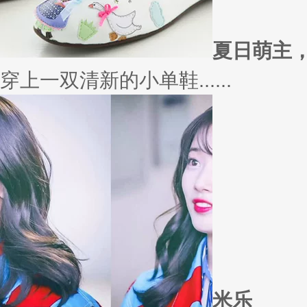
外套
冬季绚烂，少不了羽绒服、毛呢
若......