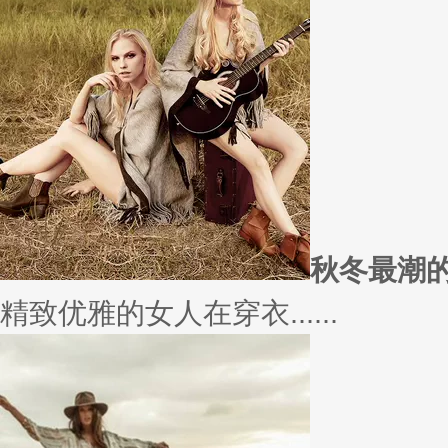
愿你
因为经常迁就他人，所以不断委
实......