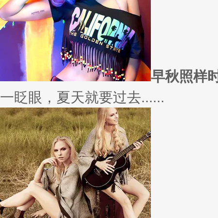
愿你
因为经常迁就他人，所以不断委
实......