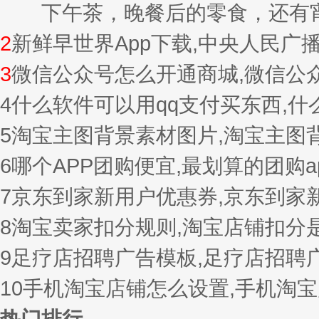
下午茶，晚餐后的零食，还有宵夜的
2
新鲜早世界App下载,中央人民广
3
微信公众号怎么开通商城,微信公
4
什么软件可以用qq支付买东西,
5
淘宝主图背景素材图片,淘宝主图
6
哪个APP团购便宜,最划算的团购a
7
京东到家新用户优惠券,京东到家
8
淘宝卖家扣分规则,淘宝店铺扣分
9
足疗店招聘广告模板,足疗店招聘
10
手机淘宝店铺怎么设置,手机淘
热门排行