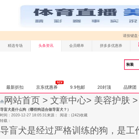
请按键盘
精选专场
头条资讯
会员晒单
拼多多优惠券
最新折扣
京东优惠券
9.9包邮
20封顶
品牌团
网站首页
>
文章中心
>
美容护肤
导盲犬是什么狗（哪些狗适合做导盲犬？）
时间：2020-12-27 18:05:31
来源：
阅读：
(
242
)
收藏
转载：
导盲犬是经过严格训练的狗，是工