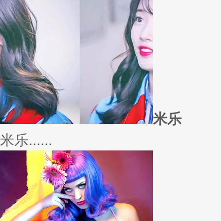
外套
冬季绚烂，少不了羽绒服、毛呢
若......