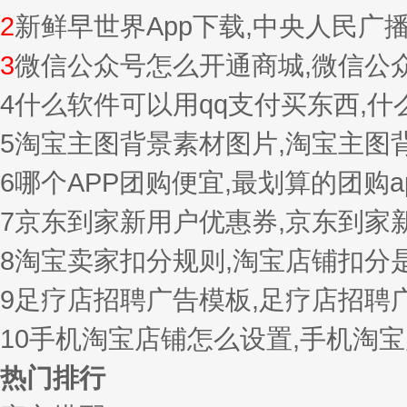
2
新鲜早世界App下载,中央人民广
3
微信公众号怎么开通商城,微信公
4
什么软件可以用qq支付买东西,
5
淘宝主图背景素材图片,淘宝主图
6
哪个APP团购便宜,最划算的团购a
7
京东到家新用户优惠券,京东到家
8
淘宝卖家扣分规则,淘宝店铺扣分
9
足疗店招聘广告模板,足疗店招聘
10
手机淘宝店铺怎么设置,手机淘
热门排行