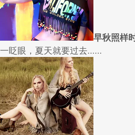
愿你
因为经常迁就他人，所以不断委
实......