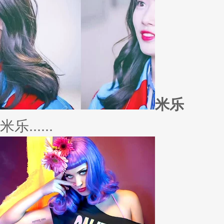
外套
冬季绚烂，少不了羽绒服、毛呢
若......