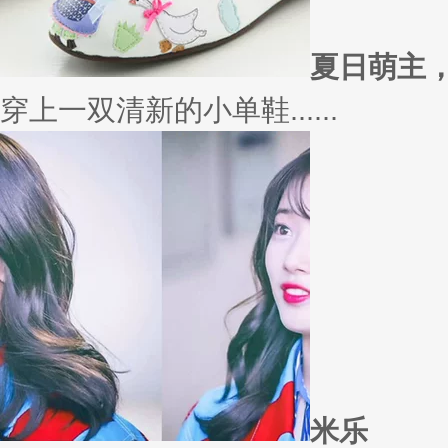
外套
冬季绚烂，少不了羽绒服、毛呢
若......