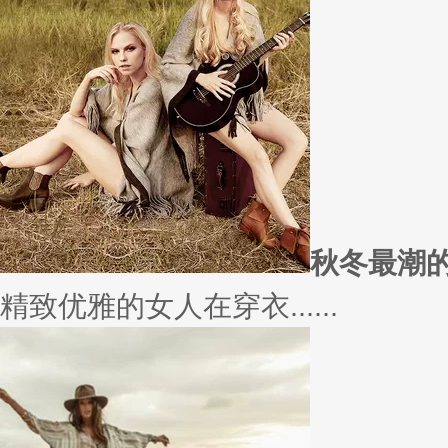
愿你
因为经常迁就他人，所以不断委
实......