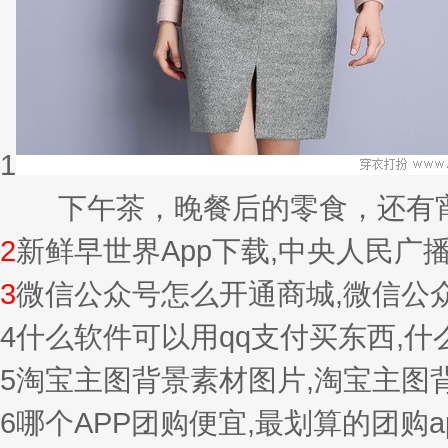
1
下午茶，晚餐后的零食，还有宵夜的
2
新鲜早世界App下载,中央人民广
3
微信公众号怎么开通商城,微信公
4
什么软件可以用qq支付买东西,
5
淘宝主图背景素材图片,淘宝主图
6
哪个APP团购便宜,最划算的团购a