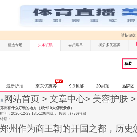
请按键盘
精选专场
头条资讯
会员晒单
拼多多优惠券
最新折扣
京东优惠券
9.9包邮
20封顶
品牌团
网站首页
>
文章中心
>
美容护肤
郑州有什么好玩的地方（郑州10大必玩景点）
时间：2020-12-29 18:51:36
来源：
阅读：
(
780
)
收藏
转载：
郑州作为商王朝的开国之都，历史