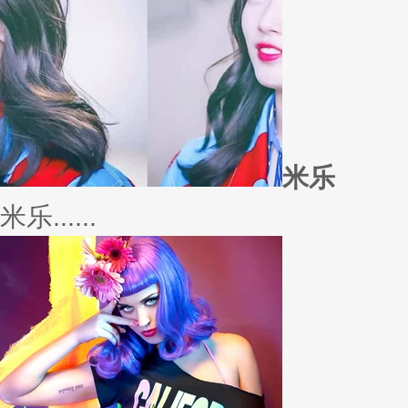
外套
冬季绚烂，少不了羽绒服、毛呢
若......