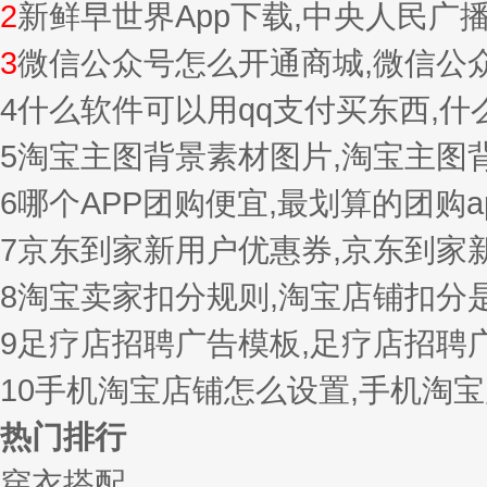
2
新鲜早世界App下载,中央人民广
3
微信公众号怎么开通商城,微信公
4
什么软件可以用qq支付买东西,
5
淘宝主图背景素材图片,淘宝主图
6
哪个APP团购便宜,最划算的团购a
7
京东到家新用户优惠券,京东到家
8
淘宝卖家扣分规则,淘宝店铺扣分
9
足疗店招聘广告模板,足疗店招聘
10
手机淘宝店铺怎么设置,手机淘
热门排行
穿衣搭配