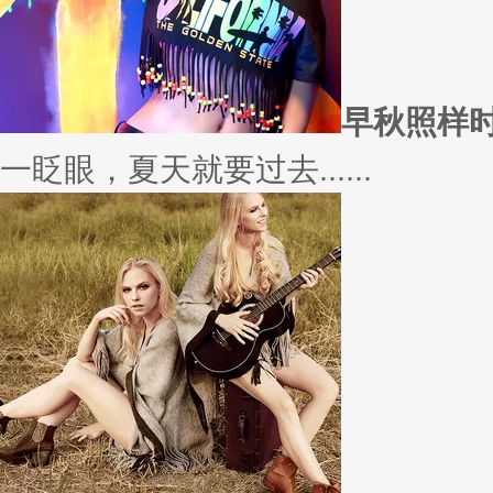
愿你
因为经常迁就他人，所以不断委
实......