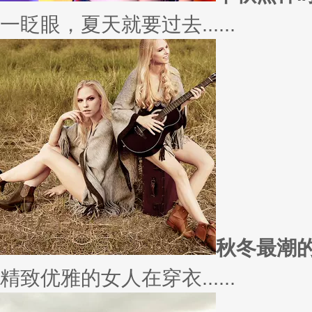
愿你
因为经常迁就他人，所以不断委
实......