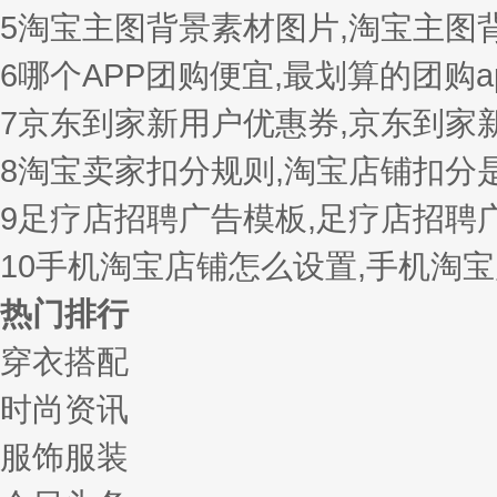
5
淘宝主图背景素材图片,淘宝主图
6
哪个APP团购便宜,最划算的团购a
7
京东到家新用户优惠券,京东到家
8
淘宝卖家扣分规则,淘宝店铺扣分
9
足疗店招聘广告模板,足疗店招聘
10
手机淘宝店铺怎么设置,手机淘
热门排行
穿衣搭配
时尚资讯
服饰服装