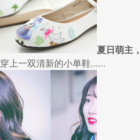
外套
冬季绚烂，少不了羽绒服、毛呢
若......