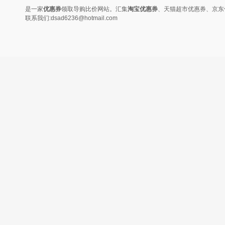
是一家
优惠券
领取导购比价网站。汇集
淘宝优惠券
、天猫超市优惠券、京东
联系我们:dsad6236@hotmail.com