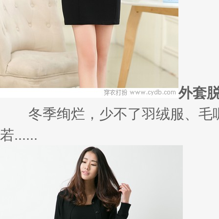
外套
冬季绚烂，少不了羽绒服、毛呢
若......