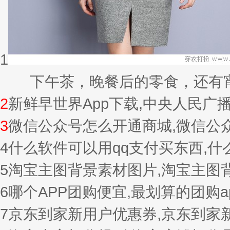
1
下午茶，晚餐后的零食，还有宵夜的
2
新鲜早世界App下载,中央人民广
3
微信公众号怎么开通商城,微信公
4
什么软件可以用qq支付买东西,
5
淘宝主图背景素材图片,淘宝主图
6
哪个APP团购便宜,最划算的团购a
7
京东到家新用户优惠券,京东到家