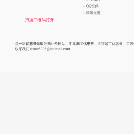
QQ空间
腾讯微博
扫描二维码打开
是一家
优惠券
领取导购比价网站。汇集
淘宝优惠券
、天猫超市优惠券、京东
联系我们:dsad6236@hotmail.com