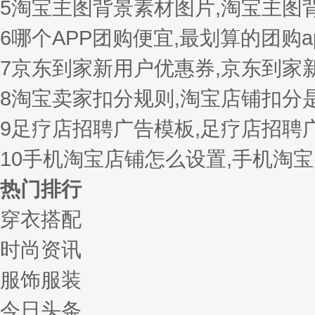
5
淘宝主图背景素材图片,淘宝主图
6
哪个APP团购便宜,最划算的团购a
7
京东到家新用户优惠券,京东到家
8
淘宝卖家扣分规则,淘宝店铺扣分
9
足疗店招聘广告模板,足疗店招聘
10
手机淘宝店铺怎么设置,手机淘
热门排行
穿衣搭配
时尚资讯
服饰服装
今日头条