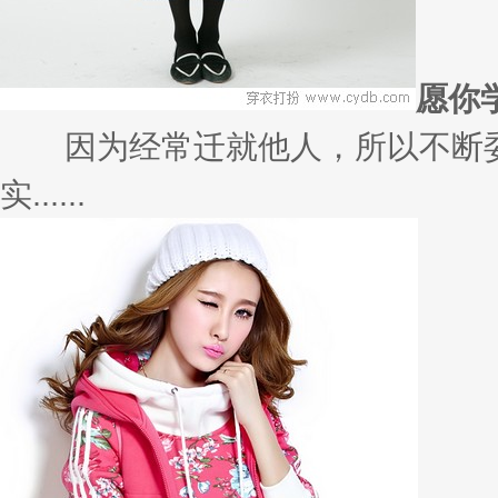
愿你
因为经常迁就他人，所以不断委
实......