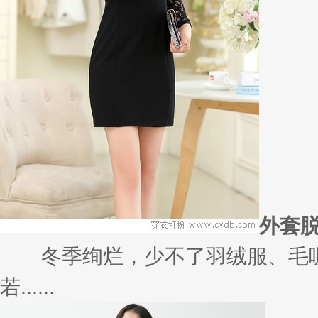
外套
冬季绚烂，少不了羽绒服、毛呢
若......