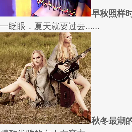
愿你
因为经常迁就他人，所以不断委
实......