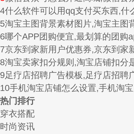
4
什么软件可以用qq支付买东西,
5
淘宝主图背景素材图片,淘宝主图
6
哪个APP团购便宜,最划算的团购a
7
京东到家新用户优惠券,京东到家
8
淘宝卖家扣分规则,淘宝店铺扣分
9
足疗店招聘广告模板,足疗店招聘
10
手机淘宝店铺怎么设置,手机淘
热门排行
穿衣搭配
时尚资讯