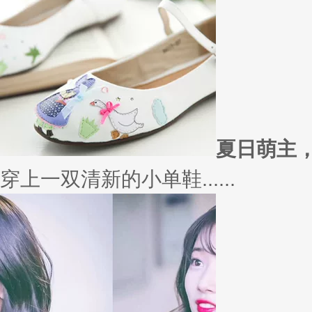
外套
冬季绚烂，少不了羽绒服、毛呢