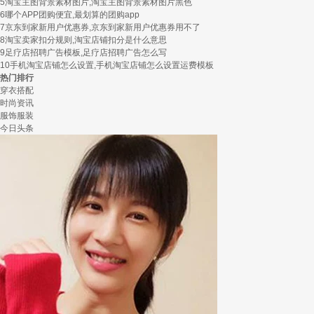
5
淘宝主图背景素材图片,淘宝主图背景素材图片黑色
6
哪个APP团购便宜,最划算的团购app
7
京东到家新用户优惠券,京东到家新用户优惠券用不了
8
淘宝卖家扣分规则,淘宝店铺扣分是什么意思
9
足疗店招聘广告模板,足疗店招聘广告怎么写
10
手机淘宝店铺怎么设置,手机淘宝店铺怎么设置运费模板
热门排行
穿衣搭配
时尚资讯
服饰服装
今日头条