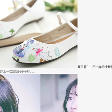
外套脱掉也要
冬季绚烂，少不了羽绒服、毛呢大衣的色彩比拼，有它们在，冬天自然出彩不少，但若.