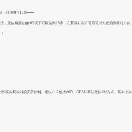
秋，顺便做个比较——
洁，定位精度在gps环境下可以达到15米，在获得好友许可后可以方便的查看对方的
受！
汽车实现实时的安防控制。定位方式包括WiFi、GPS和基站定位3种方式，基本上实