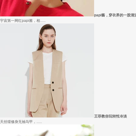
在买衣服的时候，我们会喜欢物美价廉的衣服，平常往往一件两三百的衣服，都觉得太.