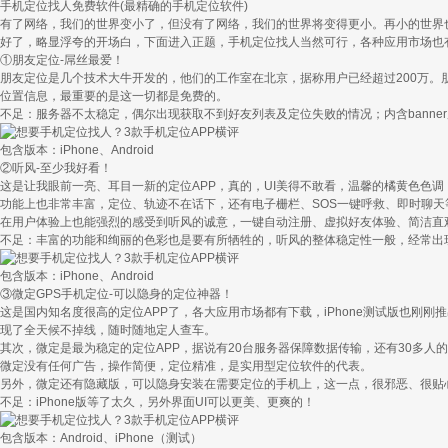
手机定位找人免费软件(最精确的手机定位软件)
有了网络，我们的世界变小了，但没有了网络，我们的世界将变得更小。再小的世界
好了，略显浮夸的开场白，下面进入正题，手机定位找人当然可行，各种应用市场也有
①朋友定位-屌丝最爱！
朋友定位是几个技术大牛开发的，他们的工作室在北京，据称用户已经超过200万。
位置信息，最重要的是这一切都是免费的。
不足：服务器不太稳定，偶尔出现获取不到好友列表及定位失败的情况；内含bann
包含版本：iPhone、Android
②听风-至少我好看！
这是让我眼前一亮、耳目一新的定位APP，真的，UI美得不敢看，温馨的橘黄色色调
功能上也非常丰富，定位、轨迹不在话下，还有电子栅栏、SOS一键呼救、即时聊天
在用户体验上也能强烈的感受到听风的诚意，一键自动注册、虚拟好友体验、简洁直
不足：丰富的功能和绚丽的色彩也是要有所牺牲的，听风的整体稳定性一般，经常出
包含版本：iPhone、Android
③微定GPS手机定位-可以隐身的定位神器！
这是国内知名度很高的定位APP了，各大应用市场都有下载，iPhone测试版也刚
现了全天候不掉线，随时随地定人查车。
其次，微定是最为稳定的定位APP，据说有20台服务器保障数据传输，还有30多人
微定没有任何广告，操作简便，定位精准，是实用型定位软件的代表。
另外，微定还有隐藏版，可以隐身安装在需要定位的手机上，这一点，很邪恶、很贴
不足：iPhone版等了太久，另外界面UI可以更美、更爽的！
包含版本：Android、iPhone（测试）