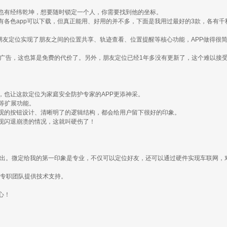
也有经纬乾坤，想要随时锁定一个人，你需要找到他的坐标。
各色app可以下载，但真正能用、好用的并不多，下面是我用过最好的3款，各有千
朋友定位实现了朋友之间的位置共享、轨迹查看、位置提醒等核心功能，APP做得很简
er广告，这也算是免费的代价了。另外，朋友定位已经1年多没有更新了，这个难以接
，也让这款定位为家庭安全防护专家的APP更添神采。
等扩展功能。
观的按钮设计、清晰明了的逻辑结构，都会给用户留下很好的印象。
现闪退崩溃的情况，这就叫硬伤了！
刚推出。微定给我的第一印象是专业，不仅可以定位好友，还可以通过硬件实现车联网，对
的专职团队提供技术支持。
心！