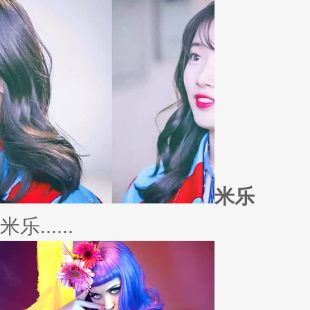
外套
冬季绚烂，少不了羽绒服、毛呢
若......