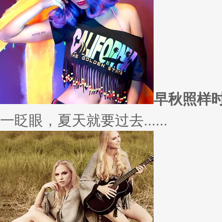
愿你
因为经常迁就他人，所以不断委
实......