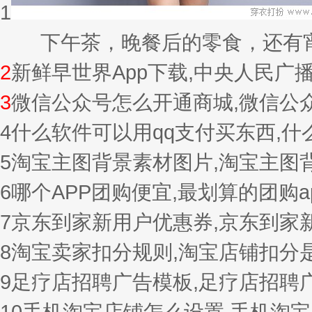
1
下午茶，晚餐后的零食，还有宵夜的
2
新鲜早世界App下载,中央人民广
3
微信公众号怎么开通商城,微信公
4
什么软件可以用qq支付买东西,
5
淘宝主图背景素材图片,淘宝主图
6
哪个APP团购便宜,最划算的团购a
7
京东到家新用户优惠券,京东到家
8
淘宝卖家扣分规则,淘宝店铺扣分
9
足疗店招聘广告模板,足疗店招聘
10
手机淘宝店铺怎么设置,手机淘