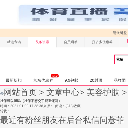
请按键盘
精选专场
头条资讯
会员晒单
拼多多优惠券
最新折扣
京东优惠券
9.9包邮
20封顶
品牌团
网站首页
>
文章中心
>
美容护肤
社保可以退吗（社保不想交了能退还吗）
时间：2021-01-03 17:38:36
来源：
阅读：
(
318
)
收藏
转载：
最近有粉丝朋友在后台私信问薏菲