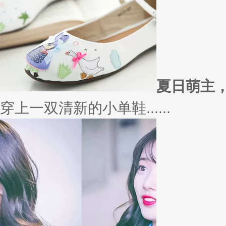
外套
冬季绚烂，少不了羽绒服、毛呢
若......