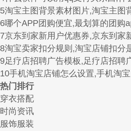
5
淘宝主图背景素材图片,淘宝主图
6
哪个APP团购便宜,最划算的团购a
7
京东到家新用户优惠券,京东到家
8
淘宝卖家扣分规则,淘宝店铺扣分
9
足疗店招聘广告模板,足疗店招聘
10
手机淘宝店铺怎么设置,手机淘
热门排行
穿衣搭配
时尚资讯
服饰服装