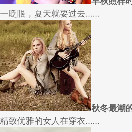
愿你
因为经常迁就他人，所以不断委
实......