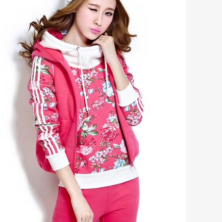
半身裙的款式也是非常的，选择中
且......
50句惊艳
转载自：美物计（huanqiukank