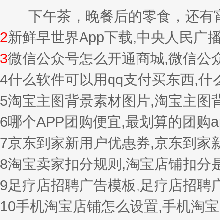
下午茶，晚餐后的零食，还有宵夜的
2
新鲜早世界App下载,中央人民广
3
微信公众号怎么开通商城,微信公
4
什么软件可以用qq支付买东西,
5
淘宝主图背景素材图片,淘宝主图
6
哪个APP团购便宜,最划算的团购a
7
京东到家新用户优惠券,京东到家
8
淘宝卖家扣分规则,淘宝店铺扣分
9
足疗店招聘广告模板,足疗店招聘
10
手机淘宝店铺怎么设置,手机淘