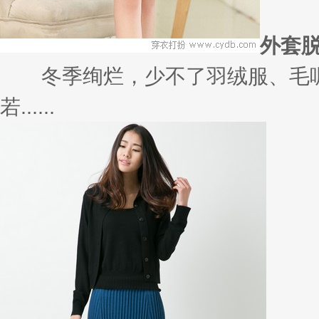
裙来解救你！
又不知道出门穿什么了？一条连衣
个......