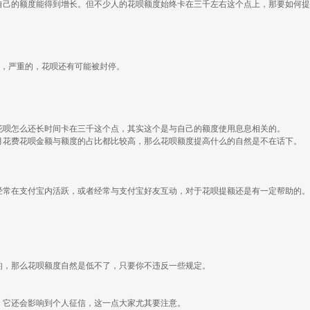
自己的额度能得到增长。但不少人的花呗额度始终卡在三千左右这个点上，那要如何提
此，严重的，花呗还有可能被封停。
花呗怎么还长时间卡在三千这个点，其实这个是与自己的额度使用息息相关的。
月花费花呗金额与额度的占比都比较高，那么花呗额度提高什么的自然是不在话下。
经常在支付宝内活跃，或者经常与支付宝好友互动，对于花呗提额还是有一定帮助的。
的，那么花呗额度自然是低不了，只要你不违反一些规定。
，它还会影响到个人征信，这一点大家尤其要注意。