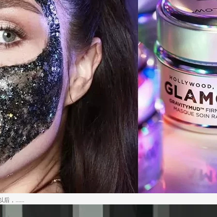
.....