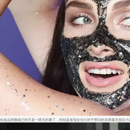
化妆品拼颜值已经不是一两天的事了，特别是发现女生们对于带闪的东西毫无抵抗力以后，.