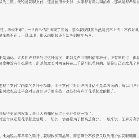
成为主流，无论是花呗支付，还是信用卡支付，大家都有着共同的点，那就是都希望
好还，再借不难”，一旦自己信用出现了问题，那么花呗额度自然是提不上去，不仅如
借东西不还，一旦出现，那么想提额还不知等到猴年马月。
不是如此。许多用户都遇到过这种情况，那就是自己明明信用极好，没有逾期过，但
额度并没有什么需求，所以额度长时间保持在三千是可以理解的。要是自己连续几个
忽视了支付宝内部的各种小功能。由于支付宝对用户的评估不是单方面的，所以用户
宝付款也会让平台对自身的评价更高些，这些都有利于花呗额度的提升。
以获得更多的权限，最让人熟知的莫过于免押金这一项了。
付宝付款还是花呗额度使用，一切的一切都是为了提高芝麻分。一般来说，芝麻分高
，比如说共享单车的骑行，花呗购买商品等。而芝麻分不仅仅关联到用户的花呗额度