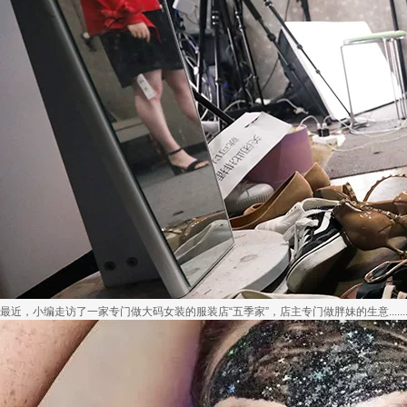
最近，小编走访了一家专门做大码女装的服装店“五季家”，店主专门做胖妹的生意..........