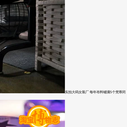
实拍大码女装厂 每年布料铺满5个梵蒂冈