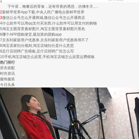
1
下午茶，晚餐后的零食，还有宵夜的诱惑，仿佛冬天......
2
新鲜早世界App下载,中央人民广播电台新鲜早世界
3
微信公众号怎么开通商城,微信公众号怎么开通商店
4
什么软件可以用qq支付买东西,什么软件可以用支付的购物
5
淘宝主图背景素材图片,淘宝主图背景素材图片黑色
6
哪个APP团购便宜,最划算的团购app
7
京东到家新用户优惠券,京东到家新用户优惠券用不了
8
淘宝卖家扣分规则,淘宝店铺扣分是什么意思
9
足疗店招聘广告模板,足疗店招聘广告怎么写
10
手机淘宝店铺怎么设置,手机淘宝店铺怎么设置运费模板
热门排行
穿衣搭配
时尚资讯
服饰服装
今日头条