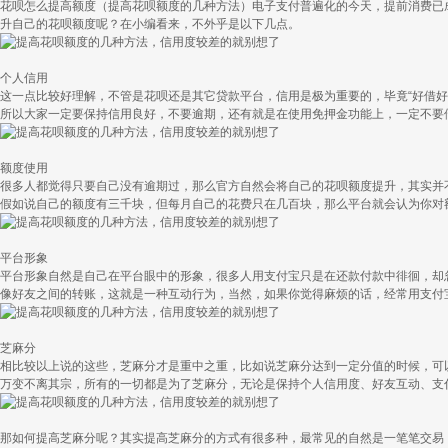
花呗怎么提高额度（提高花呗额度的几种方法）电子支付普遍化的今天，提前消费已
升自己的花呗额度呢？在小编看来，不外乎是以下几点。
个人信用
这一点比较好理解，不管是花呗还是其它贷款平台，信用是极为重要的，毕竟“好借
所以大家一定要保持信用良好，不要逾期，还有就是在使用免押金功能上，一定不要
额度使用
很多人都觉得只要自己没有逾期过，那么官方自然会将自己的花呗额度提升，其实并
假如说自己的额度有三千块，但每月自己的花费只在几百块，那么平台就会认为你对
平台形象
平台形象自然是自己在平台眼中的形象，很多人用支付宝只是在还款付款中徘徊，却
像好友之间的转账，这就是一种互动行为，当然，如果你觉得麻烦的话，经常用支付
芝麻分
相比较以上说的这些，芝麻分才是重中之重，比如说芝麻分达到一定分值的时候，可
万变不离其宗，所有的一切都是为了芝麻分，无论是保持个人信用度、好友互动、支
那如何提高芝麻分呢？其实提高芝麻分的方式有很多种，最常见的自然是一笔笔交易