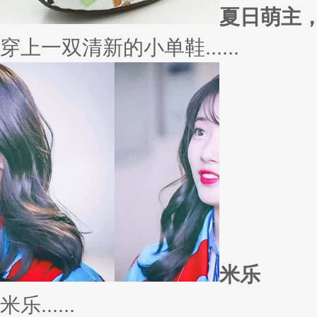
外套
冬季绚烂，少不了羽绒服、毛呢
若......