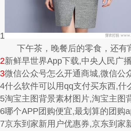
1
下午茶，晚餐后的零食，还有宵夜的
2
新鲜早世界App下载,中央人民广
3
微信公众号怎么开通商城,微信公
4
什么软件可以用qq支付买东西,
5
淘宝主图背景素材图片,淘宝主图
6
哪个APP团购便宜,最划算的团购a
7
京东到家新用户优惠券,京东到家