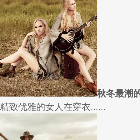
愿你
因为经常迁就他人，所以不断委
实......