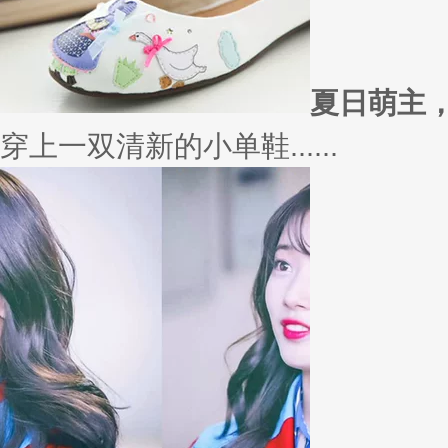
外套
冬季绚烂，少不了羽绒服、毛呢
若......