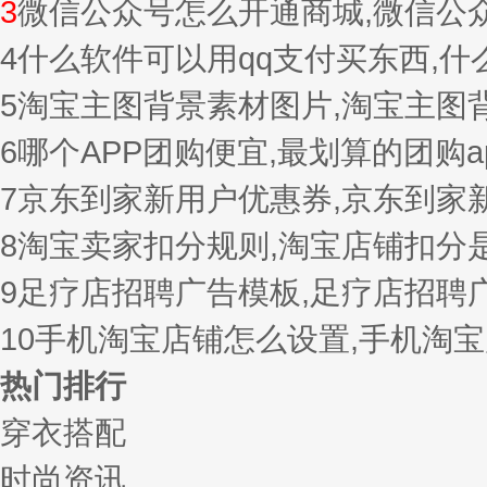
3
微信公众号怎么开通商城,微信公
4
什么软件可以用qq支付买东西,
5
淘宝主图背景素材图片,淘宝主图
6
哪个APP团购便宜,最划算的团购a
7
京东到家新用户优惠券,京东到家
8
淘宝卖家扣分规则,淘宝店铺扣分
9
足疗店招聘广告模板,足疗店招聘
10
手机淘宝店铺怎么设置,手机淘
热门排行
穿衣搭配
时尚资讯