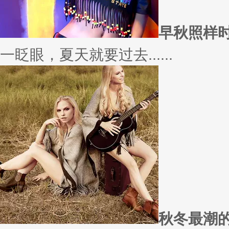
愿你
因为经常迁就他人，所以不断委
实......