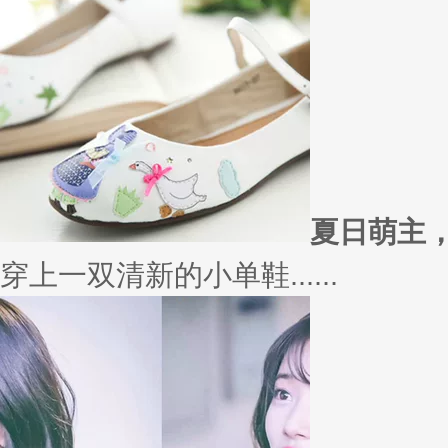
外套
冬季绚烂，少不了羽绒服、毛呢