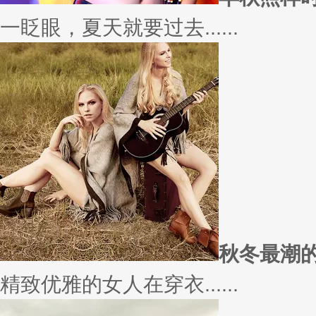
愿你
因为经常迁就他人，所以不断委
实......