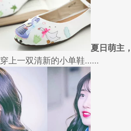
外套
冬季绚烂，少不了羽绒服、毛呢
若......