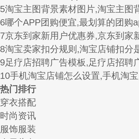
5
淘宝主图背景素材图片,淘宝主图
6
哪个APP团购便宜,最划算的团购a
7
京东到家新用户优惠券,京东到家
8
淘宝卖家扣分规则,淘宝店铺扣分
9
足疗店招聘广告模板,足疗店招聘
10
手机淘宝店铺怎么设置,手机淘
热门排行
穿衣搭配
时尚资讯
服饰服装