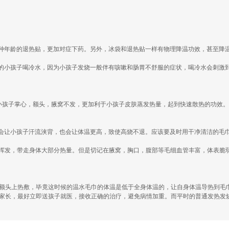
种年龄的退热贴，更加对症下药。另外，冰袋和退热贴一样有物理降温功效，甚至降
的小孩子喝冷水，因为小孩子发烧一般伴有咳嗽和肠胃不舒服的症状，喝冷水会刺激
拭小孩子掌心，额头，腋窝不发，更加利于小孩子皮肤蒸发热量，起到快速散热的功效
会让小孩子汗流浃背，也会让体温更高，致使高烧不退。应该要及时用干净清洁的毛
于挥发，带走身体大部分热量。但是切记在腋窝，胸口，腹部等毛细血管丰富，体表脆
在额头上热敷，毕竟这时候的温水毛巾的体温是低于全身体温的，让自身体温导热到毛
的家长，最好立即送孩子就医，接收正确的治疗，避免病情加重。而平时的普通发热发