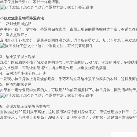
就不仅是孩子受罪，家长一样也遭罪。
小孩发烧常见物理降温办法
1、及时使用退热贴
家中有小孩子，要常备一些退热贴在家里，市面上现在的退热贴种类丰富，有适合多
2、喝多点温开水
及时给孩子补充水分，是最基础的降温办法，适合所有婴幼儿。切记不能给正在发烧
3、给小孩子温水洗澡
洗澡可以帮助到小孩子散发身体的热气，把水温调到36-37度。洗澡的时候，多擦
热的水洗澡，否则让血管拓张，增加氧化作用，加重发烧发热病情。
4、及时清理小孩子身上汗迹
一发现小孩子身体上有发烧的现象，千万不能立马给小孩子加厚实的衣服，这样反而
5、用酒精擦拭身体
如果有一定专业药学知识的人，可以用35%的酒精擦拭下小孩子身体，因为酒精利
6、高温发烧应该要热毛巾热敷
当体温超过39度则属于高烧，这时候用冰袋冷敷对身体不好，应该使用温水拧干，
温馨提示：当体温计表现高于39摄氏度，则说明高烧了，这时候不清楚如何降温好