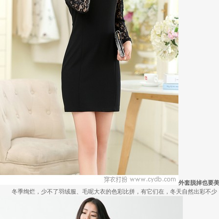
外套脱掉也要
冬季绚烂，少不了羽绒服、毛呢大衣的色彩比拼，有它们在，冬天自然出彩不少，但若.