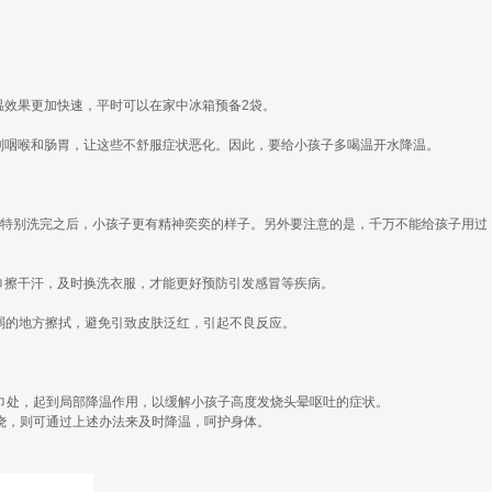
温效果更加快速，平时可以在家中冰箱预备2袋。
到咽喉和肠胃，让这些不舒服症状恶化。因此，要给小孩子多喝温开水降温。
。特别洗完之后，小孩子更有精神奕奕的样子。另外要注意的是，千万不能给孩子用过
巾擦干汗，及时换洗衣服，才能更好预防引发感冒等疾病。
弱的地方擦拭，避免引致皮肤泛红，引起不良反应。
巾处，起到局部降温作用，以缓解小孩子高度发烧头晕呕吐的症状。
烧，则可通过上述办法来及时降温，呵护身体。