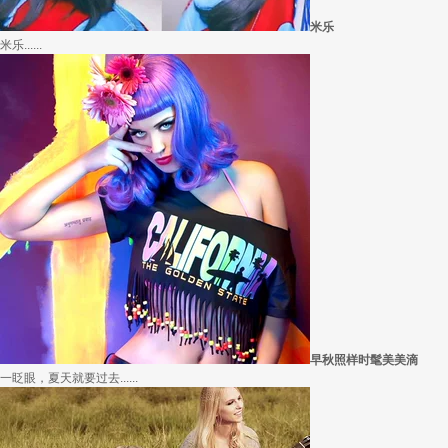
米乐
米乐......
早秋照样时髦美美滴
一眨眼，夏天就要过去......