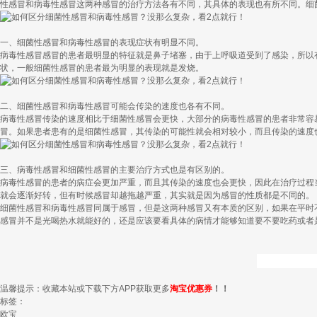
性感冒和病毒性感冒这两种感冒的治疗方法各有不同，其具体的表现也有所不同。细
一、细菌性感冒和病毒性感冒的表现症状有明显不同。
病毒性感冒感冒的患者最明显的特征就是鼻子堵塞，由于上呼吸道受到了感染，所以
状，一般细菌性感冒的患者最为明显的表现就是发烧。
二、细菌性感冒和病毒性感冒可能会传染的速度也各有不同。
病毒性感冒传染的速度相比于细菌性感冒会更快，大部分的病毒性感冒的患者非常容
冒。如果患者患有的是细菌性感冒，其传染的可能性就会相对较小，而且传染的速度
三、病毒性感冒和细菌性感冒的主要治疗方式也是有区别的。
病毒性感冒的患者的病症会更加严重，而且其传染的速度也会更快，因此在治疗过程
就会逐渐好转，但有时候感冒却越拖越严重，其实就是因为感冒的性质都是不同的。
细菌性感冒和病毒性感冒同属于感冒，但是这两种感冒又有本质的区别，如果在平时
感冒并不是光喝热水就能好的，还是应该要看具体的病情才能够知道要不要吃药或者
温馨提示：收藏本站或下载下方APP获取更多
淘宝优惠券
！！
标签：
欧宝