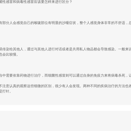
菌性感冒和病毒性感冒应该要怎样来进行区分？
有部分人会感觉自己的喉咙部位有明显的沙哑症状，整个人感觉身体非常的不舒适，
易传染给其他人，通过与其他人进行对话或者是共用私人物品都会导致感染。一般来
也会比较慢。
当中需要依靠药物进行治疗，而细菌性感冒则可以通过自身的免疫力来将病毒杀死，
不注意认真的观察这些细微的区别，很少有人会发现。两种不同的疾病治疗的方法也
是打针。