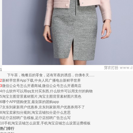
1
下午茶，晚餐后的零食，还有宵夜的诱惑，仿佛冬天......
2
新鲜早世界App下载,中央人民广播电台新鲜早世界
3
微信公众号怎么开通商城,微信公众号怎么开通商店
4
什么软件可以用qq支付买东西,什么软件可以用支付的购物
5
淘宝主图背景素材图片,淘宝主图背景素材图片黑色
6
哪个APP团购便宜,最划算的团购app
7
京东到家新用户优惠券,京东到家新用户优惠券用不了
8
淘宝卖家扣分规则,淘宝店铺扣分是什么意思
9
足疗店招聘广告模板,足疗店招聘广告怎么写
10
手机淘宝店铺怎么设置,手机淘宝店铺怎么设置运费模板
热门排行