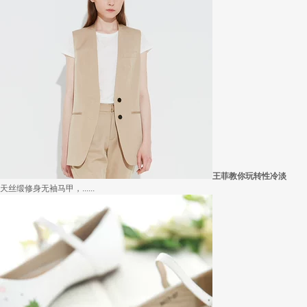
王菲教你玩转性冷淡
天丝缎修身无袖马甲，......