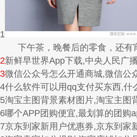
1
下午茶，晚餐后的零食，还有宵夜的
2
新鲜早世界App下载,中央人民广
3
微信公众号怎么开通商城,微信公
4
什么软件可以用qq支付买东西,
5
淘宝主图背景素材图片,淘宝主图
6
哪个APP团购便宜,最划算的团购a
7
京东到家新用户优惠券,京东到家