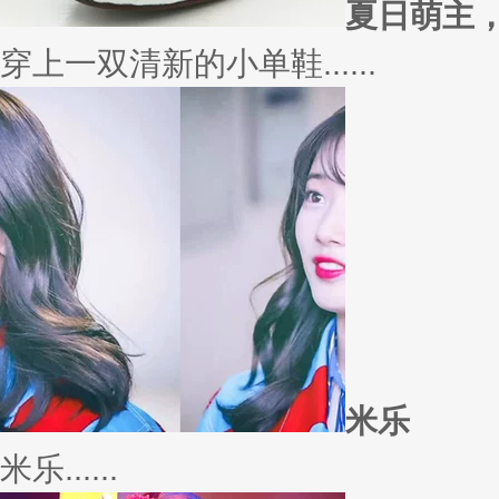
外套
冬季绚烂，少不了羽绒服、毛呢
若......