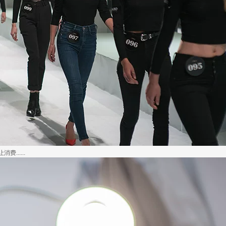
.....