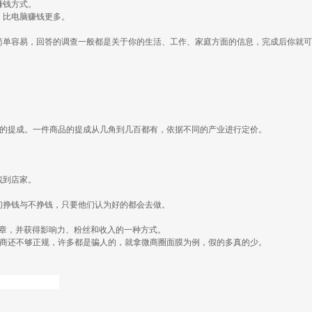
赚钱方式。
，比电脑赚钱更多。
简单容易，回答的调查一般都是关于你的生活、工作、家庭方面的信息，完成后你就可
定的提成。一件商品的提成从几角到几百都有，依据不同的产业进行定价。
找到店家。
们挣钱与不挣钱，只要他们认为好的都会去做。
章，并获得影响力、粉丝和收入的一种方式。
微商还不够正规，许多都是骗人的，就拿微商圈面膜为例，假的多真的少。