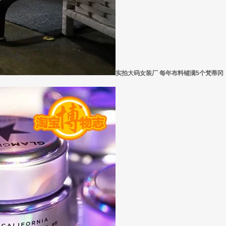
实拍大码女装厂 每年布料铺满5个梵蒂冈