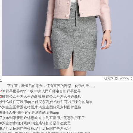
1
下午茶，晚餐后的零食，还有宵夜的诱惑，仿佛冬天......
2
新鲜早世界App下载,中央人民广播电台新鲜早世界
3
微信公众号怎么开通商城,微信公众号怎么开通商店
4
什么软件可以用qq支付买东西,什么软件可以用支付的购物
5
淘宝主图背景素材图片,淘宝主图背景素材图片黑色
6
哪个APP团购便宜,最划算的团购app
7
京东到家新用户优惠券,京东到家新用户优惠券用不了
8
淘宝卖家扣分规则,淘宝店铺扣分是什么意思
9
足疗店招聘广告模板,足疗店招聘广告怎么写