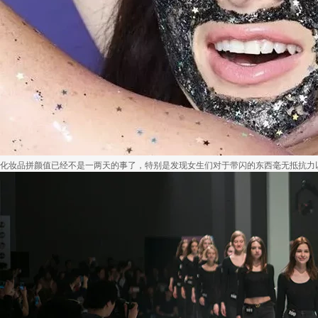
化妆品拼颜值已经不是一两天的事了，特别是发现女生们对于带闪的东西毫无抵抗力以后，.