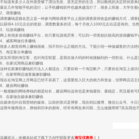
不知道有多少人在外面受够了漂泊无依、居无定所的生活，所以毅然的决定辞掉原来
最近几年智能手机的流行，让手机赚钱软件也越来越流行了，很多上班族，大学生都
2、调查赚钱
调查赚钱是顾名思义是一种参与网络调查平台上面的调查获得收益的赚钱方式，调查
以获得4-10元左右的奖励，调查数量多的话，每个月收入1000元左右还是有的。
3、玩游戏赚钱
网上有很多游戏赚钱平台，你只要玩游戏厉害，可以到一些奖励比较高的游戏赚钱平
4、威客网做任务赚钱
很多人都觉得网上赚钱很难，找不到什么正规的方法。下面介绍一种做威客的方法绝
5、淘宝客分单赚钱
其实所谓的淘宝客，也叫淘宝联盟，是我在做大码的时候接触到的一些职业。什么是
6、在家试用商品兼职赚钱
这种在家兼职赚钱的方法人人都适合，只要你有一个淘宝帐户，只要你在淘宝上成功
7、在家帮网店做客服兼职赚钱
现在在淘宝网上开网店已经不容易了，这需要投入巨大的精力和资金，但帮网店店主
8、建设网站赚钱
一般接触到网络挣钱的都是站长，建设网站这块也是来钱最快、最稳定，而且最有可
9、在家做自媒体兼职赚钱
自媒体也叫自我营销的媒体。以前的形式是博客，现在则以微博、微信公众号、今日
这两年微商很火，挣钱和归本的都有。经常有网友来问我，怎么做微商呀?其实我也
温馨提示：收藏本站或下载下方APP获取更多
淘宝优惠券
！！