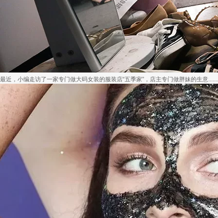
最近，小编走访了一家专门做大码女装的服装店“五季家”，店主专门做胖妹的生意..........