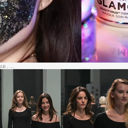
.....