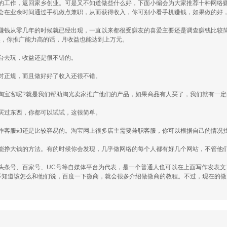
的工作，返回家乡创业。可是又不知道做些什么好，下面小编会为大家推荐十种网络
会在业余时间通过手机做点兼职，从而获得收入，你可别小看手机赚钱，如果做的好
赚钱从零几年的时候就已经出现，一直以来都很受赚友的喜爱主要还是调查赚钱比较
当然，你推广能力高的话，月收益也能达到上万元。
台去玩，收益还是很不错的。
对正规，而且做好好了收入还很不错。
淘宝客呢?就是我们帮助淘光卖家推广他们的产品，如果商品有人买了，我们就有一
买过东西，你都可以试试，这很简单。
作客服却还是比较容易的。淘宝网上很多店主需要兼职客服，你可以根据自己的情况
能挣大钱的方法。有的时候你会发现，几乎做网络的每个人都有好几个网站，不管他
头条号、百家号、UC号等自媒体平台为代表，是一个普通人也可以在上面写作发表文
不知道该怎么和他们说，百度一下微商，就会很多介绍做微商的教程。不过，现在的