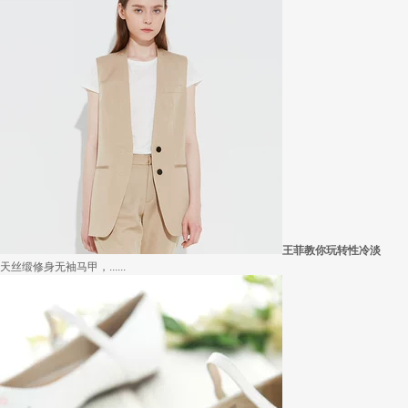
在买衣服的时候，我们会喜欢物美价廉的衣服，平常往往一件两三百的衣服，都觉得太.