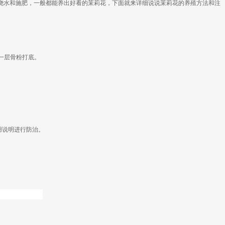
浇水和施肥，一般都能养出好看的茉莉花，下面就来详细说说茉莉花的养殖方法和注
装一层骨粉打底。
用说明进行防治。