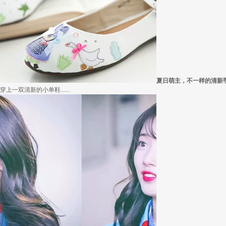
外套脱掉也要
冬季绚烂，少不了羽绒服、毛呢大衣的色彩比拼，有它们在，冬天自然出彩不少，但若.