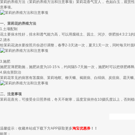
茉莉的养殖方法（茉莉的养殖方法和注意事项）茉莉花香气宜人， 色如白玉，观赏
意事项。
一、茉莉花的养殖方法
1.土壤配制
花土要保水性好，排水和透气能力高，可以用腐殖土、园土、河沙、饼肥按4:3:2:1
2.浇水
给茉莉花浇水要按照月份进行调整，春季2-3天浇一次，夏天1天一次，同时每天叶面喷
3.施肥
施肥宜薄肥勤施，施肥浓度为10-15％，约间隔5-7天施一次，施肥时可以把饼肥稀释
4.病虫害防治
茉莉花常见的病害有茎腐病、茉莉地螟、柳天蛾、褐斑病、白绢病、炭疽病、霜天蛾
二、注意事项
茉莉花喜光，可接受全日照养殖，冬天不耐寒，温度宜保持在10摄氏度以上，否则植
温馨提示：收藏本站或下载下方APP获取更多
淘宝优惠券
！！
标签：