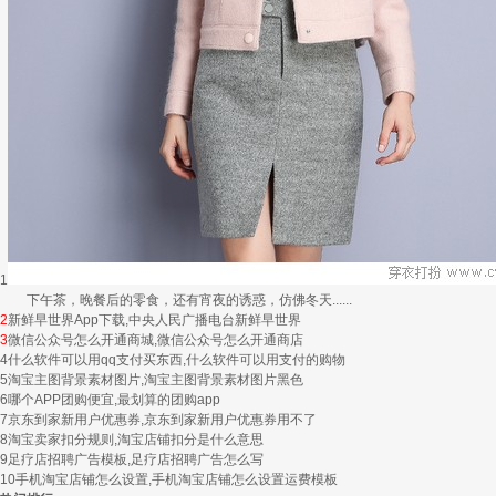
1
下午茶，晚餐后的零食，还有宵夜的诱惑，仿佛冬天......
2
新鲜早世界App下载,中央人民广播电台新鲜早世界
3
微信公众号怎么开通商城,微信公众号怎么开通商店
4
什么软件可以用qq支付买东西,什么软件可以用支付的购物
5
淘宝主图背景素材图片,淘宝主图背景素材图片黑色
6
哪个APP团购便宜,最划算的团购app
7
京东到家新用户优惠券,京东到家新用户优惠券用不了
8
淘宝卖家扣分规则,淘宝店铺扣分是什么意思
9
足疗店招聘广告模板,足疗店招聘广告怎么写
10
手机淘宝店铺怎么设置,手机淘宝店铺怎么设置运费模板