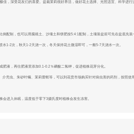
性极佳，深受花友们的喜爱。盆栽茉莉很好养活，做好花土选择、光照适宜、科学进行
的比例配制，也可以用腐殖土、沙壤土和饼肥按5:4:1配制，土壤装盆前可先在盆底先
水1-2次，秋天1-2天浇一次，冬天保持花土微湿即可，一般5-7天浇水一次。
成肥液，再往肥液里添加0.1-0.2％磷酸二氢钾，促进植株花芽分化。
、介壳虫、朱砂叶螨、茉莉蕾螟等，可以到花贲市场购买针对病虫害的药剂，按照使
株会进入休眠，温度低于零下3摄氏度时植株会发生冻害。