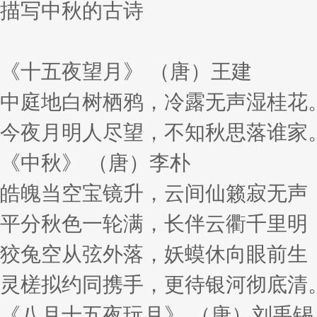
描写中秋的古诗
《十五夜望月》 （唐）王建
中庭地白树栖鸦，冷露无声湿桂花
今夜月明人尽望，不知秋思落谁家
《中秋》 （唐）李朴
皓魄当空宝镜升，云间仙籁寂无声
平分秋色一轮满，长伴云衢千里明
狡兔空从弦外落，妖蟆休向眼前生
灵槎拟约同携手，更待银河彻底清
《八月十五夜玩月》 （唐）刘禹锡