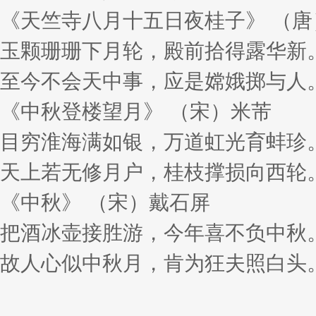
《天竺寺八月十五日夜桂子》 （唐
玉颗珊珊下月轮，殿前拾得露华新
至今不会天中事，应是嫦娥掷与人
《中秋登楼望月》 （宋）米芾
目穷淮海满如银，万道虹光育蚌珍
天上若无修月户，桂枝撑损向西轮
《中秋》 （宋）戴石屏
把酒冰壶接胜游，今年喜不负中秋
故人心似中秋月，肯为狂夫照白头