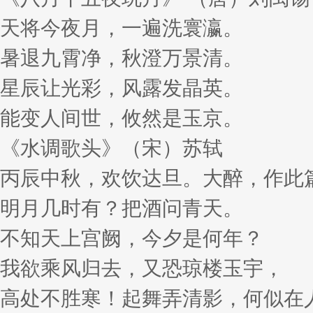
天将今夜月，一遍洗寰瀛。
暑退九霄净，秋澄万景清。
星辰让光彩，风露发晶英。
能变人间世，攸然是玉京。
《水调歌头》（宋）苏轼
丙辰中秋，欢饮达旦。大醉，作
明月几时有？把酒问青天。
不知天上宫阙，今夕是何年？
我欲乘风归去，又恐琼楼玉宇，
高处不胜寒！起舞弄清影，何似在人