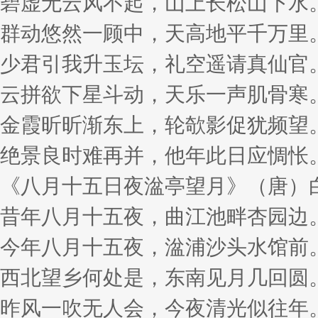
碧虚无云风不起，山上长松山下水
群动悠然一顾中，天高地平千万里
少君引我升玉坛，礼空遥请真仙官
云拼欲下星斗动，天乐一声肌骨寒
金霞昕昕渐东上，轮欹影促犹频望
绝景良时难再并，他年此日应惆怅
《八月十五日夜湓亭望月》（唐）
昔年八月十五夜，曲江池畔杏园边
今年八月十五夜，湓浦沙头水馆前
西北望乡何处是，东南见月几回圆
昨风一吹无人会，今夜清光似往年