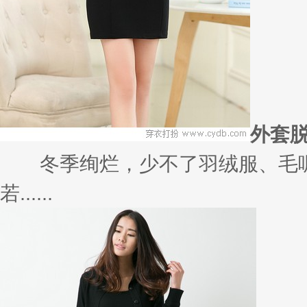
外套
冬季绚烂，少不了羽绒服、毛呢
若......