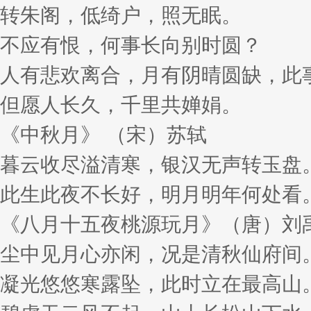
转朱阁，低绮户，照无眠。
不应有恨，何事长向别时圆？
人有悲欢离合，月有阴晴圆缺，此
但愿人长久，千里共婵娟。
《中秋月》 （宋）苏轼
暮云收尽溢清寒，银汉无声转玉盘
此生此夜不长好，明月明年何处看
《八月十五夜桃源玩月》（唐）刘
尘中见月心亦闲，况是清秋仙府间
凝光悠悠寒露坠，此时立在最高山