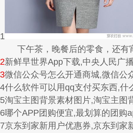
1
下午茶，晚餐后的零食，还有宵夜的
2
新鲜早世界App下载,中央人民广
3
微信公众号怎么开通商城,微信公
4
什么软件可以用qq支付买东西,
5
淘宝主图背景素材图片,淘宝主图
6
哪个APP团购便宜,最划算的团购a
7
京东到家新用户优惠券,京东到家