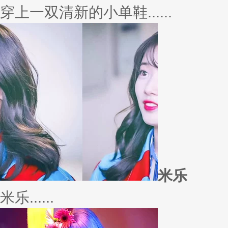
外套
冬季绚烂，少不了羽绒服、毛呢
若......