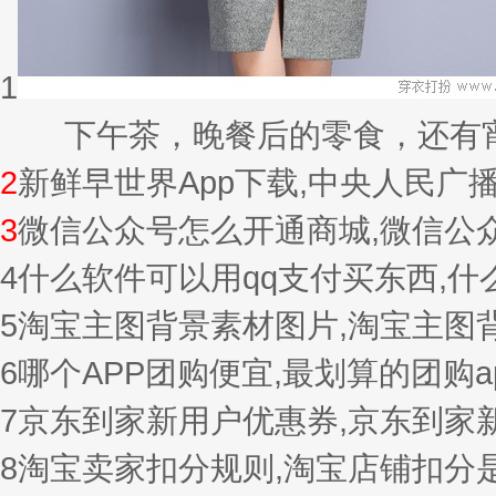
1
下午茶，晚餐后的零食，还有宵夜的
2
新鲜早世界App下载,中央人民广
3
微信公众号怎么开通商城,微信公
4
什么软件可以用qq支付买东西,
5
淘宝主图背景素材图片,淘宝主图
6
哪个APP团购便宜,最划算的团购a
7
京东到家新用户优惠券,京东到家
8
淘宝卖家扣分规则,淘宝店铺扣分