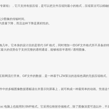
Group（联合照片专家组），它只支持有损压缩，是可以把文件压缩到最小的格式，压缩算法可以精
减少图像的传输时间。
数据的质量下降，而且这种下降是累积性的。
，比 JPEG 晚几年。它本身的设计目的是替代 GIF 格式，同时增加一些GIF文件格式所不具备的
说，它最大的优势在于支持完整的透明通道，能够相容半透明 / 透明图像。
87 年，随着初代互联网流行开来。GIF文件的数据，是一种基于LZW算法的连续色调的无损压
件中的多幅图像数据逐幅读出并显示到屏幕上，就可构成一种最简单的动画。凭借这个特性，
，现在 Mac 电脑上也能用到 BMP格式。它采用位映射存储格式，除了图像深度可选以