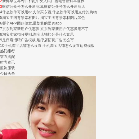
2
新鲜早世界App下载,中央人民广播电台新鲜早世界
3
微信公众号怎么开通商城,微信公众号怎么开通商店
4
什么软件可以用qq支付买东西,什么软件可以用支付的购物
5
淘宝主图背景素材图片,淘宝主图背景素材图片黑色
6
哪个APP团购便宜,最划算的团购app
7
京东到家新用户优惠券,京东到家新用户优惠券用不了
8
淘宝卖家扣分规则,淘宝店铺扣分是什么意思
9
足疗店招聘广告模板,足疗店招聘广告怎么写
10
手机淘宝店铺怎么设置,手机淘宝店铺怎么设置运费模板
热门排行
穿衣搭配
时尚资讯
服饰服装
今日头条