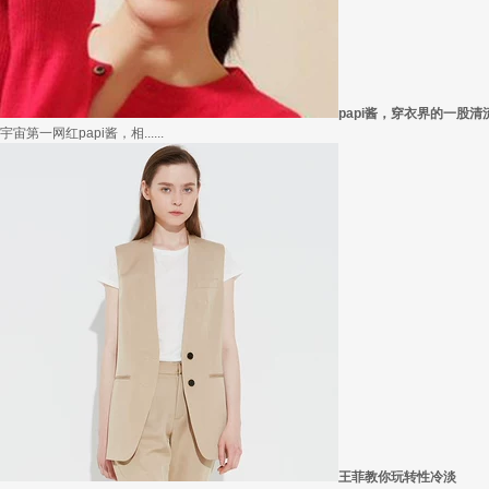
在买衣服的时候，我们会喜欢物美价廉的衣服，平常往往一件两三百的衣服，都觉得太.