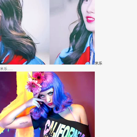
外套脱掉也要
冬季绚烂，少不了羽绒服、毛呢大衣的色彩比拼，有它们在，冬天自然出彩不少，但若.